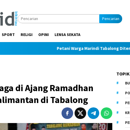
Pencarian
SPORT
RELIGI
OPINI
LENSA SEKATA
Petani Warga Marindi Tabalong Ditemukan Tak B
TOPIK
BU
laga di Ajang Ramadhan
PO
alimantan di Tabalong
PE
KR
PE