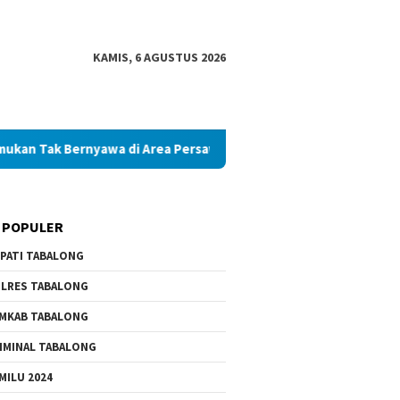
KAMIS, 6 AGUSTUS 2026
ernyawa di Area Persawahan
Diduga Palsukan Ijazah SMKN
 POPULER
PATI TABALONG
LRES TABALONG
MKAB TABALONG
IMINAL TABALONG
MILU 2024