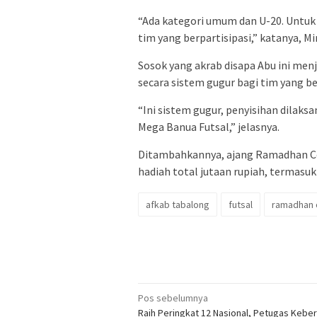
“Ada kategori umum dan U-20. Untuk 
tim yang berpartisipasi,” katanya, M
Sosok yang akrab disapa Abu ini men
secara sistem gugur bagi tim yang be
“Ini sistem gugur, penyisihan dilaksa
Mega Banua Futsal,” jelasnya.
Ditambahkannya, ajang Ramadhan C
hadiah total jutaan rupiah, termasuk t
afkab tabalong
futsal
ramadhan 
Navigasi
Pos sebelumnya
Raih Peringkat 12 Nasional, Petugas Keber