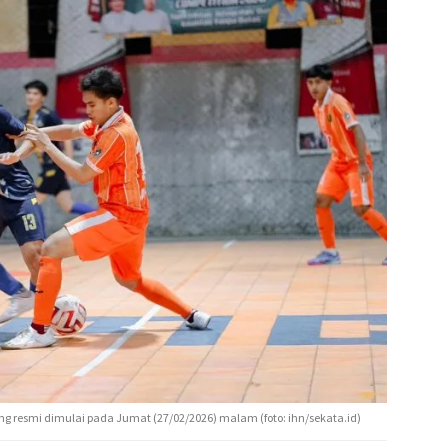
 resmi dimulai pada Jumat (27/02/2026) malam (foto: ihn/sekata.id)