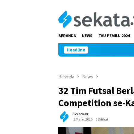
Loncat
ke
konten
BERANDA
NEWS
TAU PEMILU 2024
Headline
Beranda
News
32 Tim Futsal Ber
Competition se-K
Sekata.id
1 Maret 2026
0 Dilihat