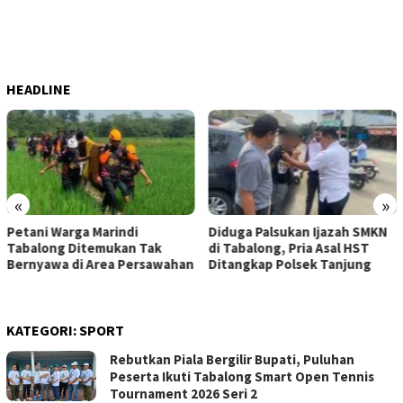
HEADLINE
«
»
Diduga Palsukan Ijazah SMKN
Tak Bisa Berenang, Bo
ak
di Tabalong, Pria Asal HST
Warga Pamarangan Ki
sawahan
Ditangkap Polsek Tanjung
Tewas Tenggelam Saat
di Sungai Tabalong
KATEGORI:
SPORT
Rebutkan Piala Bergilir Bupati, Puluhan
Peserta Ikuti Tabalong Smart Open Tennis
Tournament 2026 Seri 2