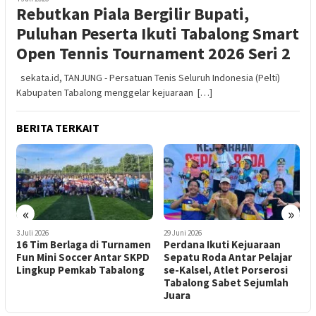
Rebutkan Piala Bergilir Bupati,
Puluhan Peserta Ikuti Tabalong Smart
Open Tennis Tournament 2026 Seri 2
sekata.id, TANJUNG - Persatuan Tenis Seluruh Indonesia (Pelti)
Kabupaten Tabalong menggelar kejuaraan […]
BERITA TERKAIT
«
»
29 Juni 2026
20 Juni 2026
di Turnamen
Perdana Ikuti Kejuaraan
Turnamen Esport Kap
 Antar SKPD
Sepatu Roda Antar Pelajar
Tabalong Cup 2026
 Tabalong
se-Kalsel, Atlet Porserosi
Meriahkan HUT
Tabalong Sabet Sejumlah
Bhayangkara ke-80
Juara