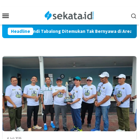
Loncat
ke
Menu
konten
Mobile
Warga Marindi Tabalong Ditemukan Tak Bernyawa di Area Persaw
Headline
4 Juli 2026