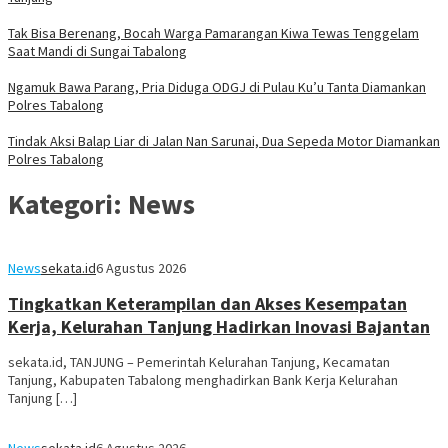
Tak Bisa Berenang, Bocah Warga Pamarangan Kiwa Tewas Tenggelam
Saat Mandi di Sungai Tabalong
Ngamuk Bawa Parang, Pria Diduga ODGJ di Pulau Ku’u Tanta Diamankan
Polres Tabalong
Tindak Aksi Balap Liar di Jalan Nan Sarunai, Dua Sepeda Motor Diamankan
Polres Tabalong
Kategori:
News
News
sekata.id
6 Agustus 2026
Tingkatkan Keterampilan dan Akses Kesempatan
Kerja, Kelurahan Tanjung Hadirkan Inovasi Bajantan
sekata.id, TANJUNG – Pemerintah Kelurahan Tanjung, Kecamatan
Tanjung, Kabupaten Tabalong menghadirkan Bank Kerja Kelurahan
Tanjung […]
News
sekata.id
6 Agustus 2026