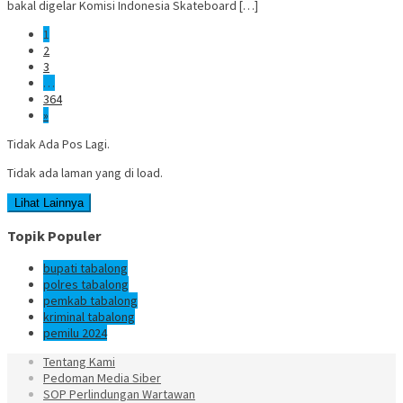
bakal digelar Komisi Indonesia Skateboard […]
1
2
3
…
364
»
Tidak Ada Pos Lagi.
Tidak ada laman yang di load.
Lihat Lainnya
Topik Populer
bupati tabalong
polres tabalong
pemkab tabalong
kriminal tabalong
pemilu 2024
Tentang Kami
Pedoman Media Siber
SOP Perlindungan Wartawan