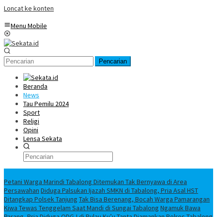
Loncat ke konten
Menu Mobile
Pencarian
Beranda
News
Tau Pemilu 2024
Sport
Religi
Opini
Lensa Sekata
Headline
Petani Warga Marindi Tabalong Ditemukan Tak Bernyawa di Area
Persawahan
Diduga Palsukan Ijazah SMKN di Tabalong, Pria Asal HST
Ditangkap Polsek Tanjung
Tak Bisa Berenang, Bocah Warga Pamarangan
Kiwa Tewas Tenggelam Saat Mandi di Sungai Tabalong
Ngamuk Bawa
Parang, Pria Diduga ODGJ di Pulau Ku’u Tanta Diamankan Polres Tabalong