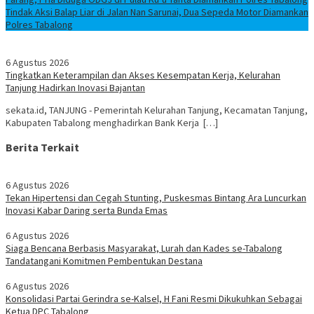
Tindak Aksi Balap Liar di Jalan Nan Sarunai, Dua Sepeda Motor Diamankan
Polres Tabalong
6 Agustus 2026
Tingkatkan Keterampilan dan Akses Kesempatan Kerja, Kelurahan
Tanjung Hadirkan Inovasi Bajantan
sekata.id, TANJUNG - Pemerintah Kelurahan Tanjung, Kecamatan Tanjung,
Kabupaten Tabalong menghadirkan Bank Kerja […]
Berita Terkait
6 Agustus 2026
Tekan Hipertensi dan Cegah Stunting, Puskesmas Bintang Ara Luncurkan
Inovasi Kabar Daring serta Bunda Emas
6 Agustus 2026
Siaga Bencana Berbasis Masyarakat, Lurah dan Kades se-Tabalong
Tandatangani Komitmen Pembentukan Destana
6 Agustus 2026
Konsolidasi Partai Gerindra se-Kalsel, H Fani Resmi Dikukuhkan Sebagai
Ketua DPC Tabalong