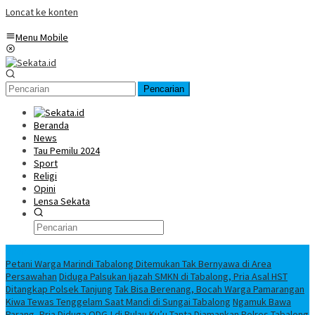
Loncat ke konten
Menu Mobile
Pencarian
Beranda
News
Tau Pemilu 2024
Sport
Religi
Opini
Lensa Sekata
Headline
Petani Warga Marindi Tabalong Ditemukan Tak Bernyawa di Area
Persawahan
Diduga Palsukan Ijazah SMKN di Tabalong, Pria Asal HST
Ditangkap Polsek Tanjung
Tak Bisa Berenang, Bocah Warga Pamarangan
Kiwa Tewas Tenggelam Saat Mandi di Sungai Tabalong
Ngamuk Bawa
Parang, Pria Diduga ODGJ di Pulau Ku’u Tanta Diamankan Polres Tabalong