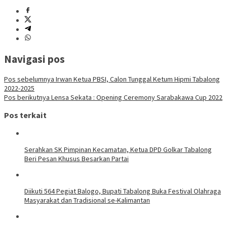
Navigasi pos
Pos sebelumnya
Irwan Ketua PBSI, Calon Tunggal Ketum Hipmi Tabalong
2022-2025
Pos berikutnya
Lensa Sekata : Opening Ceremony Sarabakawa Cup 2022
Pos terkait
Serahkan SK Pimpinan Kecamatan, Ketua DPD Golkar Tabalong
Beri Pesan Khusus Besarkan Partai
Diikuti 564 Pegiat Balogo, Bupati Tabalong Buka Festival Olahraga
Masyarakat dan Tradisional se-Kalimantan