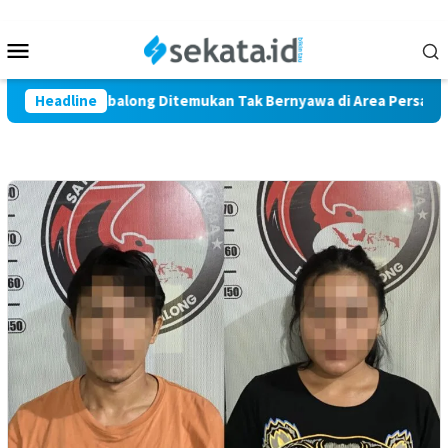
Loncat
ke
Menu
konten
Mobile
ga Marindi Tabalong Ditemukan Tak Bernyawa di Area Persawaha
Headline