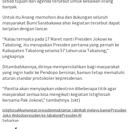
sebab tujuan dari agenda tersebut untuk kebaikan orang
banyak.
Untuk itu Anang memohon doa dan dukungan seluruh
masyarakat Bumi Sarabakawa ahar kegiatan tersebut dapat
berjalan dengan lancar.
“Kalau ternyata pada 17 Maret nanti Presiden Jokowi ke
Tabalong, itu merupakan Presiden pertama yang pernah ke
Kabupaten Tabalong selama 57 tahun usia Tabalong,”
ungkapnya.
Ditambahkannya, dirinya mempersilahkan bagi masyarakat
yang ingin hadir ke Pendopo bersinar, bamun tetap mematuhi
aturan standar protokoler kepresidenan.
“Panitia akan menyiapkan videotron dibeberapa titik agar
masyarakat semua bisa mengikuti kegiatan Istighosah
bersama Pak Jokowi,” tambahnya. (skt)
istighosah
kunjungan presiden
muktamar rabithah melayu banjar
Presiden
Joko Widodo
presiden ke tabalong
Presiden RI
Sebarkan