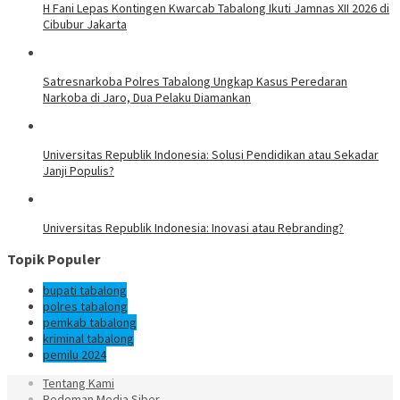
H Fani Lepas Kontingen Kwarcab Tabalong Ikuti Jamnas XII 2026 di
Cibubur Jakarta
Satresnarkoba Polres Tabalong Ungkap Kasus Peredaran
Narkoba di Jaro, Dua Pelaku Diamankan
Universitas Republik Indonesia: Solusi Pendidikan atau Sekadar
Janji Populis?
Universitas Republik Indonesia: Inovasi atau Rebranding?
Topik Populer
bupati tabalong
polres tabalong
pemkab tabalong
kriminal tabalong
pemilu 2024
Tentang Kami
Pedoman Media Siber