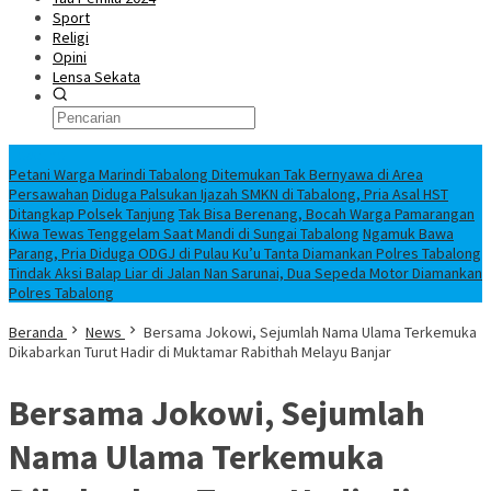
Sport
Religi
Opini
Lensa Sekata
Headline
Petani Warga Marindi Tabalong Ditemukan Tak Bernyawa di Area
Persawahan
Diduga Palsukan Ijazah SMKN di Tabalong, Pria Asal HST
Ditangkap Polsek Tanjung
Tak Bisa Berenang, Bocah Warga Pamarangan
Kiwa Tewas Tenggelam Saat Mandi di Sungai Tabalong
Ngamuk Bawa
Parang, Pria Diduga ODGJ di Pulau Ku’u Tanta Diamankan Polres Tabalong
Tindak Aksi Balap Liar di Jalan Nan Sarunai, Dua Sepeda Motor Diamankan
Polres Tabalong
Beranda
News
Bersama Jokowi, Sejumlah Nama Ulama Terkemuka
Dikabarkan Turut Hadir di Muktamar Rabithah Melayu Banjar
Bersama Jokowi, Sejumlah
Nama Ulama Terkemuka