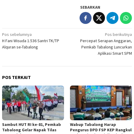
SEBARKAN
Navigasi
Pos sebelumnya
Pos berikutnya
H Fani Wisuda 1.536 Santri TK/TP
Percepat Serapan Anggaran,
pos
Alquran se-Tabalong
Pemkab Tabalong Luncurkan
Aplikasi Smart SPM
POS TERKAIT
Sambut HUT RI ke-81, Pemkab
Wabup Tabalong Harap
Tabalong Gelar Napak Tilas
Pengurus DPD FSP KEP Rangkul