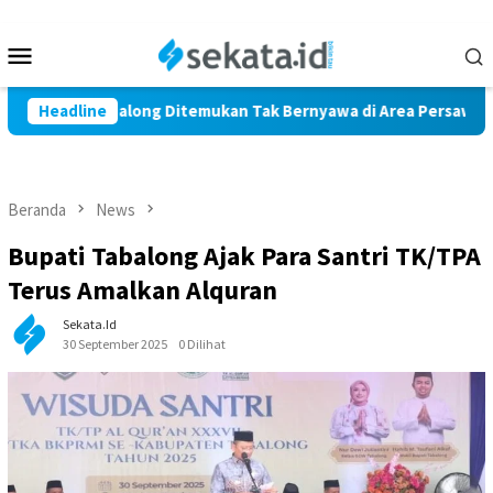
Loncat
ke
Menu
konten
Mobile
Marindi Tabalong Ditemukan Tak Bernyawa di Area Persawahan
Headline
Beranda
News
Bupati Tabalong Ajak Para Santri TK/TPA
Terus Amalkan Alquran
Sekata.id
30 September 2025
0 Dilihat