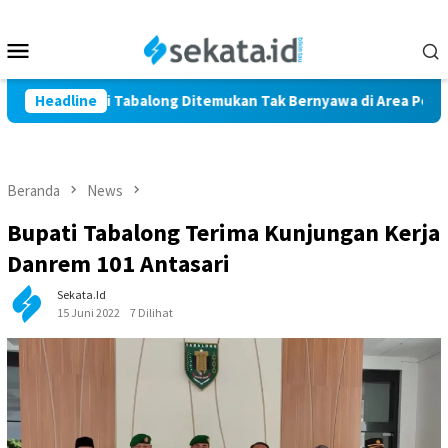
Loncat
ke
Menu
konten
Mobile
rga Marindi Tabalong Ditemukan Tak Bernyawa di Area Persawah
Headline
Beranda
News
Bupati Tabalong Terima Kunjungan Kerja
Danrem 101 Antasari
Sekata.id
15 Juni 2022
7 Dilihat