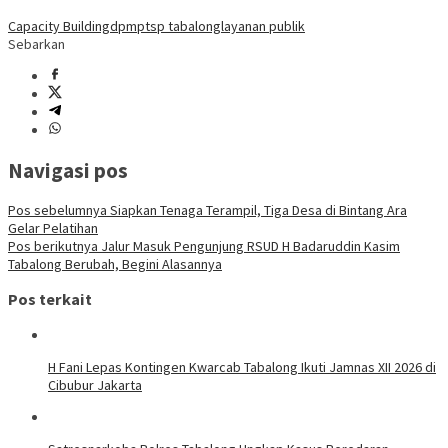
Capacity Building
dpmptsp tabalong
layanan publik
Sebarkan
Navigasi pos
Pos sebelumnya
Siapkan Tenaga Terampil, Tiga Desa di Bintang Ara
Gelar Pelatihan
Pos berikutnya
Jalur Masuk Pengunjung RSUD H Badaruddin Kasim
Tabalong Berubah, Begini Alasannya
Pos terkait
H Fani Lepas Kontingen Kwarcab Tabalong Ikuti Jamnas XII 2026 di
Cibubur Jakarta