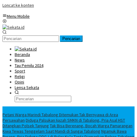
Loncat ke konten
Menu Mobile
Pencarian
Beranda
News
Tau Pemilu 2024
Sport
Religi
Opini
Lensa Sekata
Headline
Petani Warga Marindi Tabalong Ditemukan Tak Bernyawa di Area
Persawahan
Diduga Palsukan Ijazah SMKN di Tabalong, Pria Asal HST
Ditangkap Polsek Tanjung
Tak Bisa Berenang, Bocah Warga Pamarangan
Kiwa Tewas Tenggelam Saat Mandi di Sungai Tabalong
Ngamuk Bawa
Parang, Pria Diduga ODGJ di Pulau Ku’u Tanta Diamankan Polres Tabalong