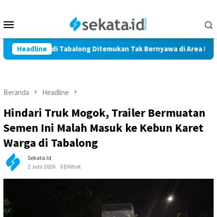
Loncat
ke
Menu
konten
Mobile
rga Marindi Tabalong Ditemukan Tak Bernyawa di Area Persawah
Headline
Beranda
Headline
Hindari Truk Mogok, Trailer Bermuatan
Semen Ini Malah Masuk ke Kebun Karet
Warga di Tabalong
Sekata.id
2 Juni 2026
0 Dilihat