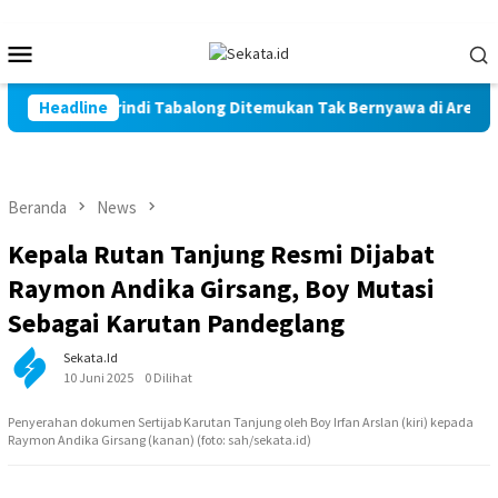
Loncat
ke
Menu
konten
Mobile
ni Warga Marindi Tabalong Ditemukan Tak Bernyawa di Area Per
Headline
Beranda
News
Kepala Rutan Tanjung Resmi Dijabat
Raymon Andika Girsang, Boy Mutasi
Sebagai Karutan Pandeglang
Sekata.id
10 Juni 2025
0 Dilihat
Penyerahan dokumen Sertijab Karutan Tanjung oleh Boy Irfan Arslan (kiri) kepada
Raymon Andika Girsang (kanan) (foto: sah/sekata.id)