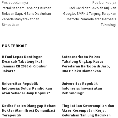
Navigasi
Pos sebelumnya
Pos berikutnya
Partai Nasdem Tabalong Kurban
Jadi Kandidat Sekolah Rujukan
pos
Belasan Sapi, H Sani: Disalurkan
Google, SMPN 1 Tanjung Terapkan
kepada Masyarakat dan
Metode Pembelajaran Berbasis
Simpatisan
Teknologi
POS TERKAIT
H Fani Lepas Kontingen
Satresnarkoba Polres
Kwarcab Tabalong Ikuti
Tabalong Ungkap Kasus
Jamnas XII 2026 di Cibubur
Peredaran Narkoba di Jaro,
Jakarta
Dua Pelaku Diamankan
Universitas Republik
Universitas Republik
Indonesia: Solusi Pendidikan
Indonesia: Inovasi atau
atau Sekadar Janji Populis?
Rebranding?
Ketika Pasien Dianggap Beban:
Tingkatkan Keterampilan dan
Dokter Alami Erosi Komunikasi
Akses Kesempatan Kerja,
Terapeutik
Kelurahan Tanjung Hadirkan