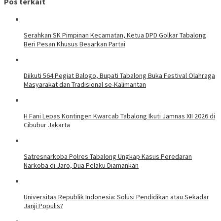
Pos terkait
Serahkan SK Pimpinan Kecamatan, Ketua DPD Golkar Tabalong
Beri Pesan Khusus Besarkan Partai
Diikuti 564 Pegiat Balogo, Bupati Tabalong Buka Festival Olahraga
Masyarakat dan Tradisional se-Kalimantan
H Fani Lepas Kontingen Kwarcab Tabalong Ikuti Jamnas XII 2026 di
Cibubur Jakarta
Satresnarkoba Polres Tabalong Ungkap Kasus Peredaran
Narkoba di Jaro, Dua Pelaku Diamankan
Universitas Republik Indonesia: Solusi Pendidikan atau Sekadar
Janji Populis?