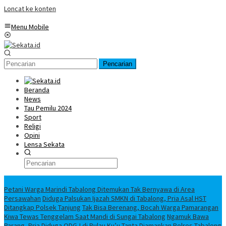
Loncat ke konten
Menu Mobile
Pencarian
Beranda
News
Tau Pemilu 2024
Sport
Religi
Opini
Lensa Sekata
Headline
Petani Warga Marindi Tabalong Ditemukan Tak Bernyawa di Area
Persawahan
Diduga Palsukan Ijazah SMKN di Tabalong, Pria Asal HST
Ditangkap Polsek Tanjung
Tak Bisa Berenang, Bocah Warga Pamarangan
Kiwa Tewas Tenggelam Saat Mandi di Sungai Tabalong
Ngamuk Bawa
Parang, Pria Diduga ODGJ di Pulau Ku’u Tanta Diamankan Polres Tabalong