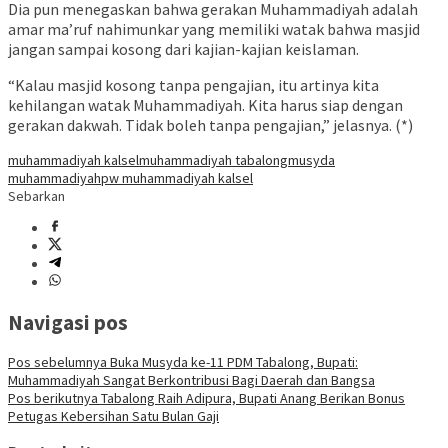
Dia pun menegaskan bahwa gerakan Muhammadiyah adalah
amar ma’ruf nahimunkar yang memiliki watak bahwa masjid
jangan sampai kosong dari kajian-kajian keislaman.
“Kalau masjid kosong tanpa pengajian, itu artinya kita
kehilangan watak Muhammadiyah. Kita harus siap dengan
gerakan dakwah. Tidak boleh tanpa pengajian,” jelasnya. (*)
muhammadiyah kalsel
muhammadiyah tabalong
musyda
muhammadiyah
pw muhammadiyah kalsel
Sebarkan
Navigasi pos
Pos sebelumnya
Buka Musyda ke-11 PDM Tabalong, Bupati:
Muhammadiyah Sangat Berkontribusi Bagi Daerah dan Bangsa
Pos berikutnya
Tabalong Raih Adipura, Bupati Anang Berikan Bonus
Petugas Kebersihan Satu Bulan Gaji