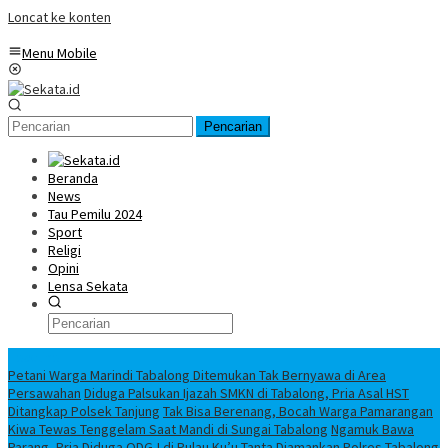
Loncat ke konten
Menu Mobile
Pencarian
Beranda
News
Tau Pemilu 2024
Sport
Religi
Opini
Lensa Sekata
Headline
Petani Warga Marindi Tabalong Ditemukan Tak Bernyawa di Area
Persawahan
Diduga Palsukan Ijazah SMKN di Tabalong, Pria Asal HST
Ditangkap Polsek Tanjung
Tak Bisa Berenang, Bocah Warga Pamarangan
Kiwa Tewas Tenggelam Saat Mandi di Sungai Tabalong
Ngamuk Bawa
Parang, Pria Diduga ODGJ di Pulau Ku’u Tanta Diamankan Polres Tabalong