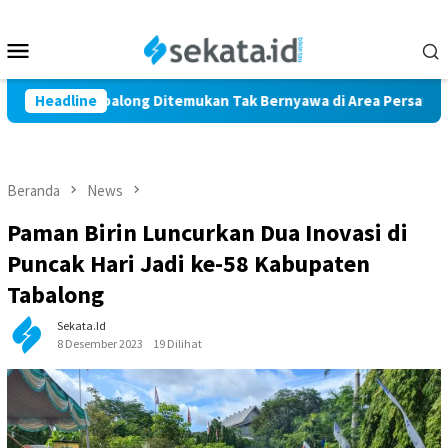
Loncat
ke
Menu
konten
Mobile
Marindi Tabalong Ditemukan Tak Bernyawa di Area Persawahan
Headline
Beranda
News
Paman Birin Luncurkan Dua Inovasi di
Puncak Hari Jadi ke-58 Kabupaten
Tabalong
Sekata.id
8 Desember 2023
19 Dilihat