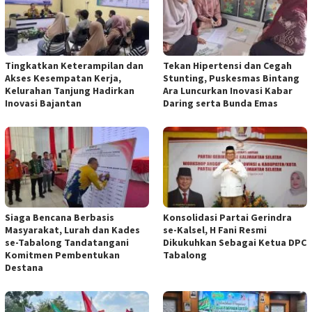
Tingkatkan Keterampilan dan
Tekan Hipertensi dan Cegah
Akses Kesempatan Kerja,
Stunting, Puskesmas Bintang
Kelurahan Tanjung Hadirkan
Ara Luncurkan Inovasi Kabar
Inovasi Bajantan
Daring serta Bunda Emas
Siaga Bencana Berbasis
Konsolidasi Partai Gerindra
Masyarakat, Lurah dan Kades
se-Kalsel, H Fani Resmi
se-Tabalong Tandatangani
Dikukuhkan Sebagai Ketua DPC
Komitmen Pembentukan
Tabalong
Destana