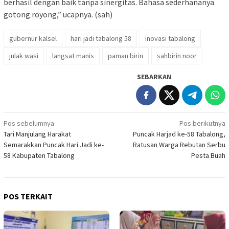
berhasil dengan baik tanpa sinergitas. Bahasa sederhananya
gotong royong,” ucapnya. (sah)
gubernur kalsel
hari jadi tabalong 58
inovasi tabalong
julak wasi
langsat manis
paman birin
sahbirin noor
SEBARKAN
Navigasi
Pos sebelumnya
Pos berikutnya
Tari Manjulang Harakat
Puncak Harjad ke-58 Tabalong,
pos
Semarakkan Puncak Hari Jadi ke-
Ratusan Warga Rebutan Serbu
58 Kabupaten Tabalong
Pesta Buah
POS TERKAIT