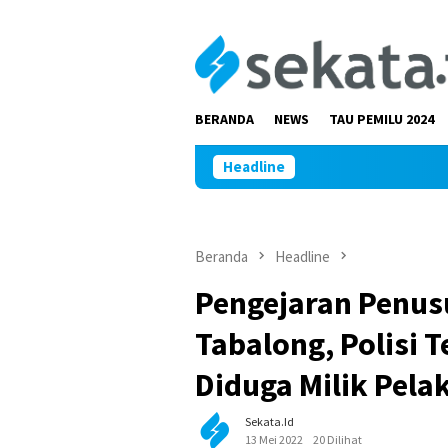
Loncat
ke
konten
BERANDA
NEWS
TAU PEMILU 2024
Headline
Beranda
Headline
Pengejaran Penusu
Tabalong, Polisi 
Diduga Milik Pela
Sekata.id
13 Mei 2022
20 Dilihat