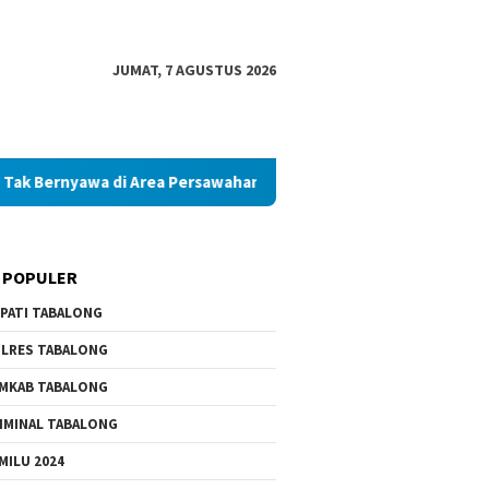
JUMAT, 7 AGUSTUS 2026
a di Area Persawahan
Diduga Palsukan Ijazah SMKN di Tab
 POPULER
PATI TABALONG
LRES TABALONG
MKAB TABALONG
IMINAL TABALONG
MILU 2024