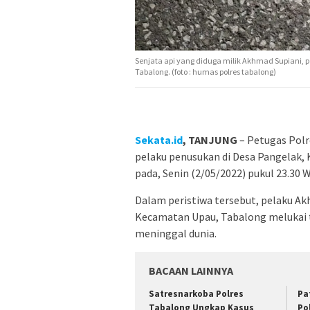
Senjata api yang diduga milik Akhmad Supiani, 
Tabalong. (foto : humas polres tabalong)
Sekata.id
, TANJUNG
– Petugas Pol
pelaku penusukan di Desa Pangelak,
pada, Senin (2/05/2022) pukul 23.30 Wi
Dalam peristiwa tersebut, pelaku Ak
Kecamatan Upau, Tabalong melukai t
meninggal dunia.
BACAAN LAINNYA
Satresnarkoba Polres
Pa
Tabalong Ungkap Kasus
Po