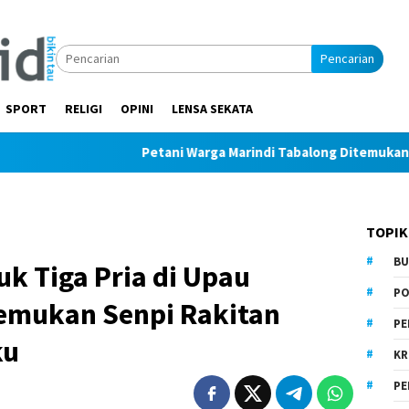
Pencarian
SPORT
RELIGI
OPINI
LENSA SEKATA
Petani Warga Marindi Tabalong Ditemukan Tak Bernyaw
TOPIK
BU
k Tiga Pria di Upau
PO
Temukan Senpi Rakitan
PE
ku
KR
PE