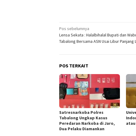
Navigasi
Pos sebelumnya
Lensa Sekata : Halalbihalal Bupati dan Wab
pos
Tabalong Bersama ASN Usai Libur Panjang 
POS TERKAIT
Satresnarkoba Polres
Univ
Tabalong Ungkap Kasus
Indo
Peredaran Narkoba di Jaro,
atau
Dua Pelaku Diamankan