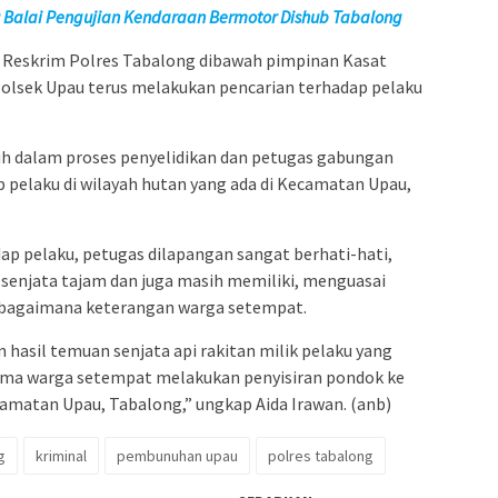
ru Balai Pengujian Kendaraan Bermotor Dishub Tabalong
 Reskrim Polres Tabalong dibawah pimpinan Kasat
Polsek Upau terus melakukan pencarian terhadap pelaku
h dalam proses penyelidikan dan petugas gabungan
 pelaku di wilayah hutan yang ada di Kecamatan Upau,
p pelaku, petugas dilapangan sangat berhati-hati,
enjata tajam dan juga masih memiliki, menguasai
sebagaimana keterangan warga setempat.
hasil temuan senjata api rakitan milik pelaku yang
ama warga setempat melakukan penyisiran pondok ke
amatan Upau, Tabalong,” ungkap Aida Irawan. (anb)
g
kriminal
pembunuhan upau
polres tabalong