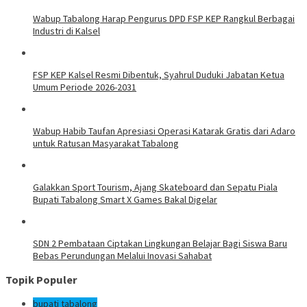
Wabup Tabalong Harap Pengurus DPD FSP KEP Rangkul Berbagai
Industri di Kalsel
FSP KEP Kalsel Resmi Dibentuk, Syahrul Duduki Jabatan Ketua
Umum Periode 2026-2031
Wabup Habib Taufan Apresiasi Operasi Katarak Gratis dari Adaro
untuk Ratusan Masyarakat Tabalong
Galakkan Sport Tourism, Ajang Skateboard dan Sepatu Piala
Bupati Tabalong Smart X Games Bakal Digelar
SDN 2 Pembataan Ciptakan Lingkungan Belajar Bagi Siswa Baru
Bebas Perundungan Melalui Inovasi Sahabat
Topik Populer
bupati tabalong