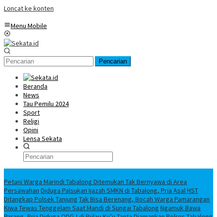
Loncat ke konten
Menu Mobile
Pencarian
Beranda
News
Tau Pemilu 2024
Sport
Religi
Opini
Lensa Sekata
Headline
Petani Warga Marindi Tabalong Ditemukan Tak Bernyawa di Area
Persawahan
Diduga Palsukan Ijazah SMKN di Tabalong, Pria Asal HST
Ditangkap Polsek Tanjung
Tak Bisa Berenang, Bocah Warga Pamarangan
Kiwa Tewas Tenggelam Saat Mandi di Sungai Tabalong
Ngamuk Bawa
Parang, Pria Diduga ODGJ di Pulau Ku’u Tanta Diamankan Polres Tabalong