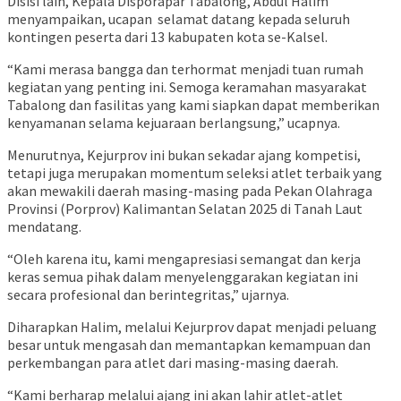
Disisi lain, Kepala Disporapar Tabalong, Abdul Halim
menyampaikan, ucapan
selamat datang kepada seluruh
kontingen peserta dari 13 kabupaten kota se-Kalsel.
“Kami merasa bangga dan terhormat menjadi tuan rumah
kegiatan yang penting ini. Semoga keramahan masyarakat
Tabalong dan fasilitas yang kami siapkan dapat memberikan
kenyamanan selama kejuaraan berlangsung,” ucapnya.
Menurutnya, Kejurprov ini bukan sekadar ajang kompetisi,
tetapi juga merupakan momentum seleksi atlet terbaik yang
akan mewakili daerah masing-masing pada Pekan Olahraga
Provinsi (Porprov) Kalimantan Selatan 2025 di Tanah Laut
mendatang.
“Oleh karena itu, kami mengapresiasi semangat dan kerja
keras semua pihak dalam menyelenggarakan kegiatan ini
secara profesional dan berintegritas,” ujarnya.
Diharapkan Halim, melalui Kejurprov dapat menjadi peluang
besar untuk mengasah dan memantapkan kemampuan dan
perkembangan para atlet dari masing-masing daerah.
“Kami berharap melalui ajang ini akan lahir atlet-atlet