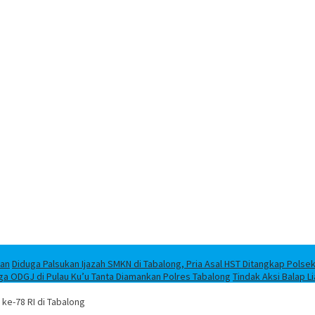
han
Diduga Palsukan Ijazah SMKN di Tabalong, Pria Asal HST Ditangkap Polse
ga ODGJ di Pulau Ku’u Tanta Diamankan Polres Tabalong
Tindak Aksi Balap L
ke-78 RI di Tabalong