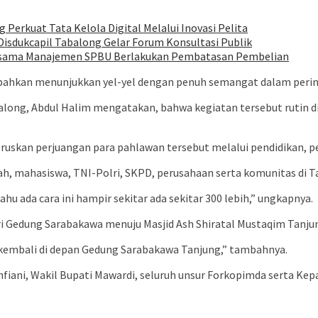
erkuat Tata Kelola Digital Melalui Inovasi Pelita
isdukcapil Tabalong Gelar Forum Konsultasi Publik
ersama Manajemen SPBU Berlakukan Pembatasan Pembelian
bahkan menunjukkan yel-yel dengan penuh semangat dalam perin
along, Abdul Halim mengatakan, bahwa kegiatan tersebut rutin 
ruskan perjuangan para pahlawan tersebut melalui pendidikan, 
h, mahasiswa, TNI-Polri, SKPD, perusahaan serta komunitas di T
hu ada cara ini hampir sekitar ada sekitar 300 lebih,” ungkapnya.
i Gedung Sarabakawa menuju Masjid Ash Shiratal Mustaqim Tanju
 kembali di depan Gedung Sarabakawa Tanjung,” tambahnya.
fiani, Wakil Bupati Mawardi, seluruh unsur Forkopimda serta Ke