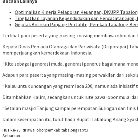
Bacaan Lainnya
Optimalkan Kinerja Pelaporan Keuangan, DKUPP Tabalong P
Tingkatkan Layanan Kependudukan dan Pencatatan Sipil, D
Gejolak Antrean Panjang Pertalite, Pemkab Tabalong B
Terlihat para peserta yang masing-masing membawa obor dan 
Kepala Dinas Pemuda Olahraga dan Pariwisata (Disporapar) Tab
memperjuangkan kemerdekaan Indonesia.
“Kita sebagai generasi muda, generasi penerus bagaimana mene
Adapun para peserta yang masing-masing perwakilan dari sekola
“Kalau untuk undangan yang resmi ada 200, namun ada inisiatif ta
Ditambahkan Halim, sedangkan untuk rute pawai obor mulai dar
“Setalah masjid Tanjung sampai perempatan Sulingan dan finis
Dalam kesempatan itu, turut hadir Bupati Tabalong Anang Syakh
HUT ke-78 RI
Pawai obor
pemkab tabalong
Taptu
Sebarkan