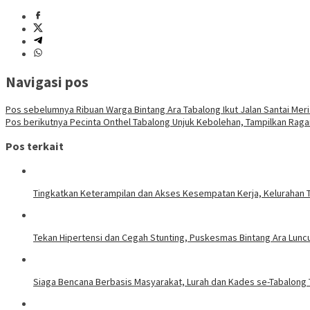
Navigasi pos
Pos sebelumnya
Ribuan Warga Bintang Ara Tabalong Ikut Jalan Santai Mer
Pos berikutnya
Pecinta Onthel Tabalong Unjuk Kebolehan, Tampilkan Rag
Pos terkait
Tingkatkan Keterampilan dan Akses Kesempatan Kerja, Kelurahan T
Tekan Hipertensi dan Cegah Stunting, Puskesmas Bintang Ara Lunc
Siaga Bencana Berbasis Masyarakat, Lurah dan Kades se-Tabalon