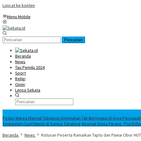
Loncat ke konten
Menu Mobile
Pencarian
Beranda
News
Tau Pemilu 2024
Sport
Religi
Opini
Lensa Sekata
Headline
Petani Warga Marindi Tabalong Ditemukan Tak Bernyawa di Area Persawa
Tenggelam Saat Mandi di Sungai Tabalong
Ngamuk Bawa Parang, Pria Didu
Beranda
News
Ratusan Peserta Ramaikan Taptu dan Pawai Obor HUT 