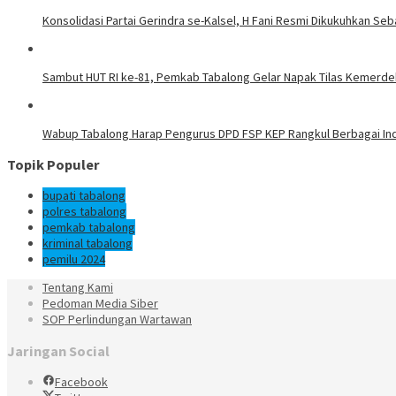
Konsolidasi Partai Gerindra se-Kalsel, H Fani Resmi Dikukuhkan Se
Sambut HUT RI ke-81, Pemkab Tabalong Gelar Napak Tilas Kemerd
Wabup Tabalong Harap Pengurus DPD FSP KEP Rangkul Berbagai Indu
Topik Populer
bupati tabalong
polres tabalong
pemkab tabalong
kriminal tabalong
pemilu 2024
Tentang Kami
Pedoman Media Siber
SOP Perlindungan Wartawan
Jaringan Social
Facebook