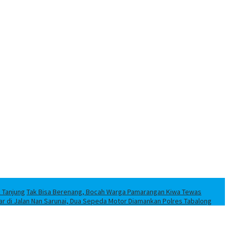
k Tanjung
Tak Bisa Berenang, Bocah Warga Pamarangan Kiwa Tewas
iar di Jalan Nan Sarunai, Dua Sepeda Motor Diamankan Polres Tabalong