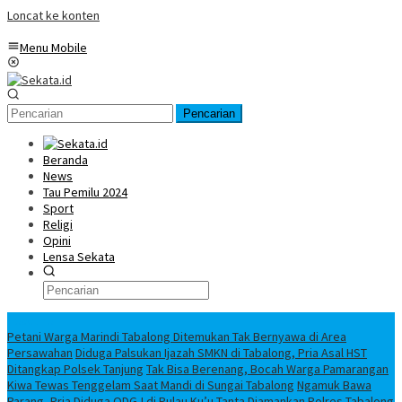
Loncat ke konten
Menu Mobile
Pencarian
Beranda
News
Tau Pemilu 2024
Sport
Religi
Opini
Lensa Sekata
Headline
Petani Warga Marindi Tabalong Ditemukan Tak Bernyawa di Area
Persawahan
Diduga Palsukan Ijazah SMKN di Tabalong, Pria Asal HST
Ditangkap Polsek Tanjung
Tak Bisa Berenang, Bocah Warga Pamarangan
Kiwa Tewas Tenggelam Saat Mandi di Sungai Tabalong
Ngamuk Bawa
Parang, Pria Diduga ODGJ di Pulau Ku’u Tanta Diamankan Polres Tabalong