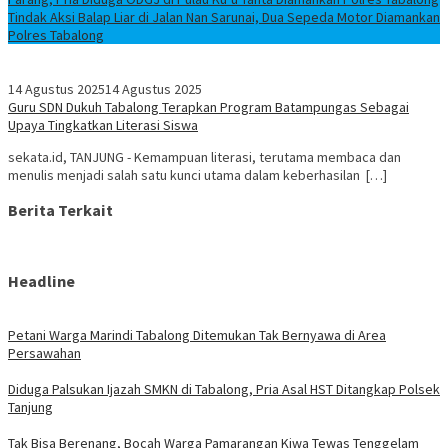
Tindak Aksi Balap Liar di Jalan Nan Sarunai, Dua Sepeda Motor Diamankan
Polres Tabalong
14 Agustus 2025
14 Agustus 2025
Guru SDN Dukuh Tabalong Terapkan Program Batampungas Sebagai
Upaya Tingkatkan Literasi Siswa
sekata.id, TANJUNG - Kemampuan literasi, terutama membaca dan
menulis menjadi salah satu kunci utama dalam keberhasilan […]
Berita Terkait
Headline
Petani Warga Marindi Tabalong Ditemukan Tak Bernyawa di Area
Persawahan
Diduga Palsukan Ijazah SMKN di Tabalong, Pria Asal HST Ditangkap Polsek
Tanjung
Tak Bisa Berenang, Bocah Warga Pamarangan Kiwa Tewas Tenggelam