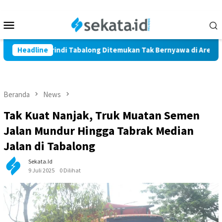
Loncat
ke
Menu
konten
Mobile
Warga Marindi Tabalong Ditemukan Tak Bernyawa di Area Persa
Headline
Beranda
News
Tak Kuat Nanjak, Truk Muatan Semen
Jalan Mundur Hingga Tabrak Median
Jalan di Tabalong
Sekata.id
9 Juli 2025
0 Dilihat