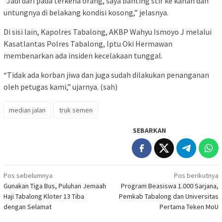
“Jadi dari pada terkena orang, saya banting stir ke kanan dan
untungnya di belakang kondisi kosong,” jelasnya.
Di sisi lain, Kapolres Tabalong, AKBP Wahyu Ismoyo J melalui
Kasatlantas Polres Tabalong, Iptu Oki Hermawan
membenarkan ada insiden kecelakaan tunggal.
“Tidak ada korban jiwa dan juga sudah dilakukan penanganan
oleh petugas kami,” ujarnya. (sah)
median jalan
truk semen
SEBARKAN
Navigasi
Pos sebelumnya
Pos berikutnya
Gunakan Tiga Bus, Puluhan Jemaah
Program Beasiswa 1.000 Sarjana,
pos
Haji Tabalong Kloter 13 Tiba
Pemkab Tabalong dan Universitas
dengan Selamat
Pertama Teken MoU