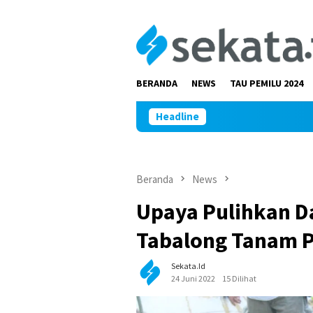
Loncat
ke
konten
BERANDA
NEWS
TAU PEMILU 2024
Headline
Beranda
News
Upaya Pulihkan Da
Tabalong Tanam 
Sekata.id
24 Juni 2022
15 Dilihat