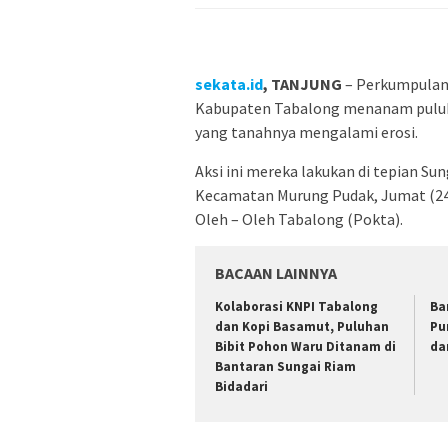
sekata.id
, TANJUNG
– Perkumpulan
Kabupaten Tabalong menanam puluha
yang tanahnya mengalami erosi.
Aksi ini mereka lakukan di tepian S
Kecamatan Murung Pudak, Jumat (24/
Oleh – Oleh Tabalong (Pokta).
BACAAN LAINNYA
Kolaborasi KNPI Tabalong
Ba
dan Kopi Basamut, Puluhan
Pu
Bibit Pohon Waru Ditanam di
da
Bantaran Sungai Riam
Bidadari