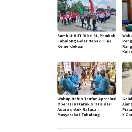
Sambut HUT RI ke-81, Pemkab
Wabu
Tabalong Gelar Napak Tilas
Peng
Kemerdekaan
Rang
Kals
Wabup Habib Taufan Apresiasi
Gala
Operasi Katarak Gratis dari
Ajan
Adaro untuk Ratusan
Pial
Masyarakat Tabalong
X Ga