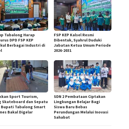
p Tabalong Harap
FSP KEP Kalsel Resmi
urus DPD FSP KEP
Dibentuk, Syahrul Duduki
kul Berbagai Industri di
Jabatan Ketua Umum Periode
el
2026-2031
kkan Sport Tourism,
SDN 2 Pembataan Ciptakan
g Skateboard dan Sepatu
Lingkungan Belajar Bagi
a Bupati Tabalong Smart
Siswa Baru Bebas
mes Bakal Digelar
Perundungan Melalui Inovasi
Sahabat