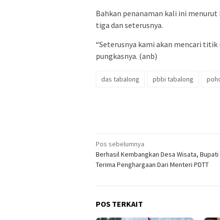
Bahkan penanaman kali ini menurut E
tiga dan seterusnya.
“Seterusnya kami akan mencari titik – 
pungkasnya. (anb)
das tabalong
pbbi tabalong
poh
Navigasi
Pos sebelumnya
Berhasil Kembangkan Desa Wisata, Bupati
pos
Terima Penghargaan Dari Menteri PDTT
POS TERKAIT