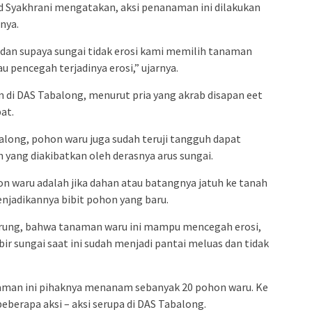
 Syakhrani mengatakan, aksi penanaman ini dilakukan
anya.
n dan supaya sungai tidak erosi kami memilih tanaman
 pencegah terjadinya erosi,” ujarnya.
 di DAS Tabalong, menurut pria yang akrab disapan eet
at.
balong, pohon waru juga sudah teruji tangguh dapat
 yang diakibatkan oleh derasnya arus sungai.
on waru adalah jika dahan atau batangnya jatuh ke tanah
jadikannya bibit pohon yang baru.
murung, bahwa tanaman waru ini mampu mencegah erosi,
bir sungai saat ini sudah menjadi pantai meluas dan tidak
aman ini pihaknya menanam sebanyak 20 pohon waru. Ke
berapa aksi – aksi serupa di DAS Tabalong.