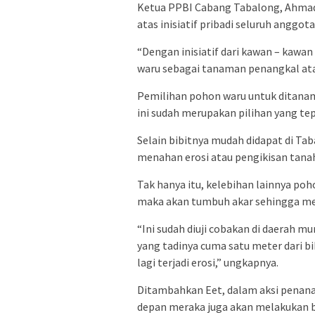
Ketua PPBI Cabang Tabalong, Ahmad
atas inisiatif pribadi seluruh anggot
“Dengan inisiatif dari kawan – kawa
waru sebagai tanaman penangkal atau
Pemilihan pohon waru untuk ditanam
ini sudah merupakan pilihan yang tep
Selain bibitnya mudah didapat di Ta
menahan erosi atau pengikisan tanah
Tak hanya itu, kelebihan lainnya poh
maka akan tumbuh akar sehingga men
“Ini sudah diuji cobakan di daerah 
yang tadinya cuma satu meter dari bi
lagi terjadi erosi,” ungkapnya.
Ditambahkan Eet, dalam aksi penan
depan meraka juga akan melakukan be