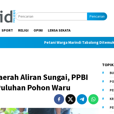
Pencarian
SPORT
RELIGI
OPINI
LENSA SEKATA
Petani Warga Marindi Tabalong Ditemukan Tak Bern
TOPIK
BU
erah Aliran Sungai, PPBI
PO
Puluhan Pohon Waru
PE
KR
PE