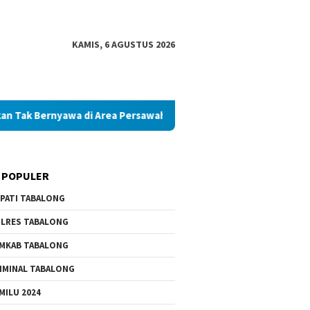
KAMIS, 6 AGUSTUS 2026
yawa di Area Persawahan
Diduga Palsukan Ijazah SMKN di
 POPULER
PATI TABALONG
LRES TABALONG
MKAB TABALONG
IMINAL TABALONG
MILU 2024