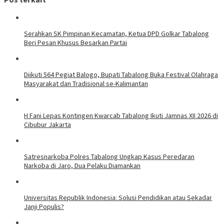
Serahkan SK Pimpinan Kecamatan, Ketua DPD Golkar Tabalong
Beri Pesan Khusus Besarkan Partai
Diikuti 564 Pegiat Balogo, Bupati Tabalong Buka Festival Olahraga
Masyarakat dan Tradisional se-Kalimantan
H Fani Lepas Kontingen Kwarcab Tabalong Ikuti Jamnas XII 2026 di
Cibubur Jakarta
Satresnarkoba Polres Tabalong Ungkap Kasus Peredaran
Narkoba di Jaro, Dua Pelaku Diamankan
Universitas Republik Indonesia: Solusi Pendidikan atau Sekadar
Janji Populis?