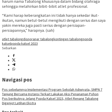
harum nama Tabalong khususnya dalam bidang olahraga
sehingga melahirkan bibit-bibit atlet profesional.
“Kami harap keberangkatan ini tidak hanya sekedar ikut-
ikutan, namun betul-betul mengikuti dengan serius dan saya
yakin mereka juga pasti serius dengan persiapan-
persiapannya,” harapnya. (sah)
atlet tabalong
disporapar tabalong
kontingen tabalong
popda
kalsel
popda kalsel 2023
Sebarkan
Navigasi pos
Pos sebelumnya
Implementasi Program Sekolah Adiwiyata, SMPN 7
Tanjung Bersama Instansi Terkait Lakukan Aksi Penanaman Pohon
Pos berikutnya
Jelang Popda Kalsel 2023, Atlet Renang Tabalong
Digenjot Latihan Ekstra
Pos terkait