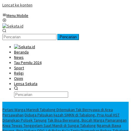
Loncat ke konten
Menu Mobile
Pencarian
Beranda
News
Tau Pemilu 2024
Sport
Religi
Opini
Lensa Sekata
Headline
Petani Warga Marindi Tabalong Ditemukan Tak Bernyawa di Area
Persawahan
Diduga Palsukan Ijazah SMKN di Tabalong, Pria Asal HST
Ditangkap Polsek Tanjung
Tak Bisa Berenang, Bocah Warga Pamarangan
Kiwa Tewas Tenggelam Saat Mandi di Sungai Tabalong
Ngamuk Bawa
Parang, Pria Diduga ODGJ di Pulau Ku’u Tanta Diamankan Polres Tabalong