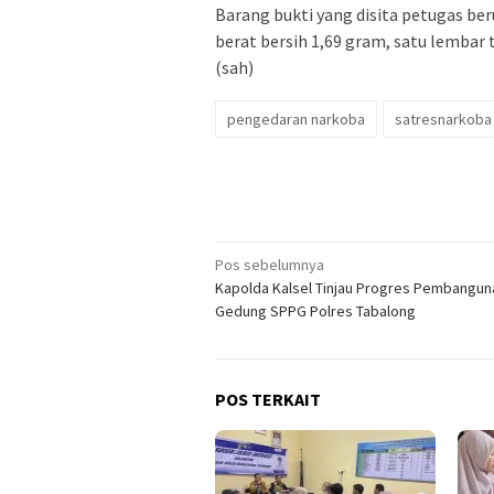
Barang bukti yang disita petugas ber
berat bersih 1,69 gram, satu lembar 
(sah)
pengedaran narkoba
satresnarkoba 
Navigasi
Pos sebelumnya
Kapolda Kalsel Tinjau Progres Pembangun
pos
Gedung SPPG Polres Tabalong
POS TERKAIT