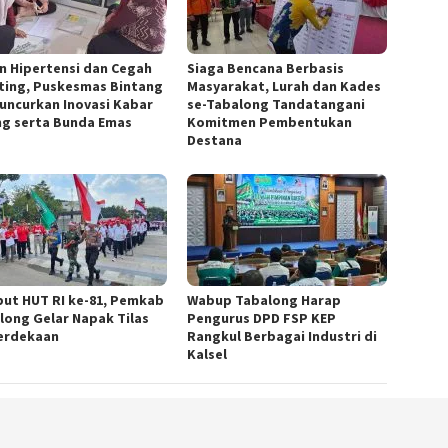
n Hipertensi dan Cegah
Siaga Bencana Berbasis
ting, Puskesmas Bintang
Masyarakat, Lurah dan Kades
Luncurkan Inovasi Kabar
se-Tabalong Tandatangani
ng serta Bunda Emas
Komitmen Pembentukan
Destana
ut HUT RI ke-81, Pemkab
Wabup Tabalong Harap
long Gelar Napak Tilas
Pengurus DPD FSP KEP
erdekaan
Rangkul Berbagai Industri di
Kalsel