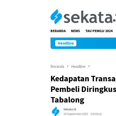
Loncat
ke
konten
BERANDA
NEWS
TAU PEMILU 2024
Headline
Beranda
Headline
Kedapatan Transa
Pembeli Diringkus
Tabalong
Sekata.id
10 September 2025
0 Dilihat