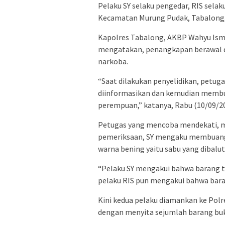
Pelaku SY selaku pengedar, RIS selaku
Kecamatan Murung Pudak, Tabalong,
Kapolres Tabalong, AKBP Wahyu Ismo
mengatakan, penangkapan berawal da
narkoba.
“Saat dilakukan penyelidikan, petuga
diinformasikan dan kemudian membu
perempuan,” katanya, Rabu (10/09/20
Petugas yang mencoba mendekati, me
pemeriksaan, SY mengaku membuang sa
warna bening yaitu sabu yang dibalut
“Pelaku SY mengakui bahwa barang te
pelaku RIS pun mengakui bahwa baran
Kini kedua pelaku diamankan ke Polr
dengan menyita sejumlah barang buk