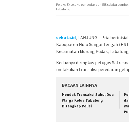
Pelaku SY selaku pengedar dan RIS selaku pembel
tabalong)
sekata.id
, TANJUNG – Pria berinisia
Kabupaten Hulu Sungai Tengah (HST)
Kecamatan Murung Pudak, Tabalong 
Keduanya diringkus petugas Satresn
melakukan transaksi peredaran gelap
BACAAN LAINNYA
Hendak Transaksi Sabu, Dua
Po
Warga Kelua Tabalong
da
Ditangkap Polisi
Wa
Pu