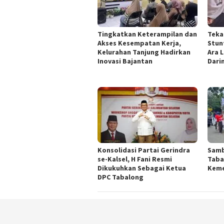
Tingkatkan Keterampilan dan
Teka
Akses Kesempatan Kerja,
Stun
Kelurahan Tanjung Hadirkan
Ara 
Inovasi Bajantan
Dari
Konsolidasi Partai Gerindra
Samb
se-Kalsel, H Fani Resmi
Taba
Dikukuhkan Sebagai Ketua
Kem
DPC Tabalong