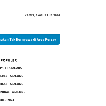
KAMIS, 6 AGUSTUS 2026
rnyawa di Area Persawahan
Diduga Palsukan Ijazah SMKN 
 POPULER
PATI TABALONG
LRES TABALONG
MKAB TABALONG
IMINAL TABALONG
MILU 2024