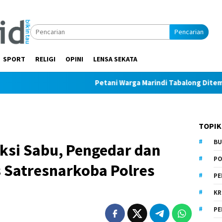
Pencarian
SPORT
RELIGI
OPINI
LENSA SEKATA
Petani Warga Marindi Tabalong Ditemukan Tak Be
TOPIK
BU
ksi Sabu, Pengedar dan
PO
 Satresnarkoba Polres
PE
KR
PE