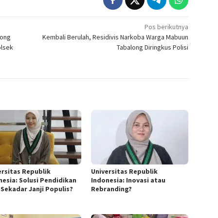
Pos berikutnya
long
Kembali Berulah, Residivis Narkoba Warga Mabuun
olsek
Tabalong Diringkus Polisi
ersitas Republik
Universitas Republik
nesia: Solusi Pendidikan
Indonesia: Inovasi atau
 Sekadar Janji Populis?
Rebranding?