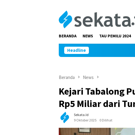
Loncat
ke
konten
BERANDA
NEWS
TAU PEMILU 2024
Headline
Beranda
News
Kejari Tabalong 
Rp5 Miliar dari T
Sekata.id
9 Oktober 2025
0 Dilihat