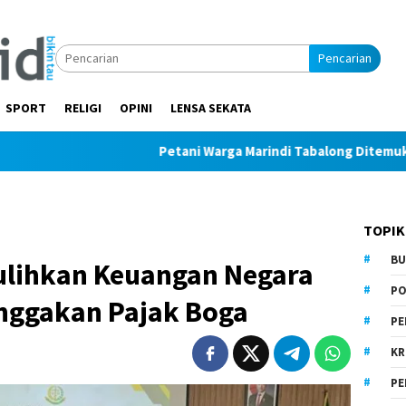
Pencarian
SPORT
RELIGI
OPINI
LENSA SEKATA
Petani Warga Marindi Tabalong Ditemukan Tak Bern
TOPIK
BU
Pulihkan Keuangan Negara
PO
unggakan Pajak Boga
PE
KR
PE