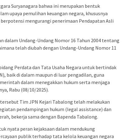
ggara Suryanagara bahwa ini merupakan bentuk
alam upaya pemulihan keuangan negara, khususnya
g berpotensi mengurangi penerimaan Pendapatan Asli
kan dalam Undang-Undang Nomor 16 Tahun 2004 tentang
gaimana telah diubah dengan Undang-Undang Nomor 11
bidang Perdata dan Tata Usaha Negara untuk bertindak
), baik di dalam maupun di luar pengadilan, guna
pemerintah dalam menegakkan hukum serta menjaga
nya, Rabu (08/10/2025).
i tersebut Tim JPN Kejari Tabalong telah melakukan
kegiatan pendampingan hukum (legal assistance) dan
erah, bekerja sama dengan Bapenda Tabalong.
ntuk nyata peran kejaksaan dalam mendukung
rcayaan publik terhadap tata kelola keuangan negara