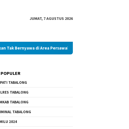
JUMAT, 7 AGUSTUS 2026
yawa di Area Persawahan
Diduga Palsukan Ijazah SMKN di
 POPULER
PATI TABALONG
LRES TABALONG
MKAB TABALONG
IMINAL TABALONG
MILU 2024