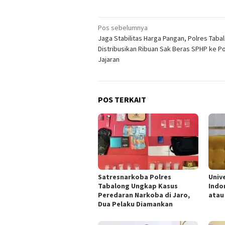
Navigasi
Pos sebelumnya
Jaga Stabilitas Harga Pangan, Polres Taba
pos
Distribusikan Ribuan Sak Beras SPHP ke P
Jajaran
POS TERKAIT
Satresnarkoba Polres
Univ
Tabalong Ungkap Kasus
Indo
Peredaran Narkoba di Jaro,
atau
Dua Pelaku Diamankan