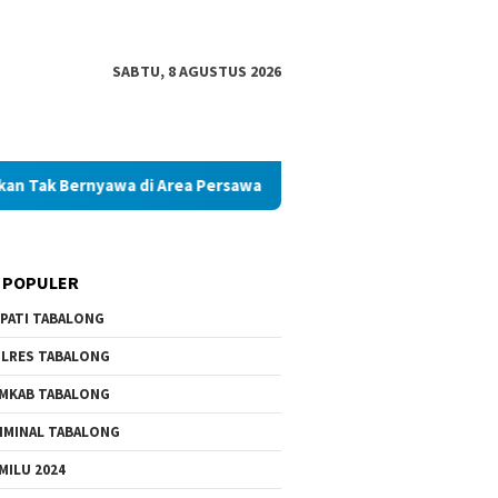
SABTU, 8 AGUSTUS 2026
nyawa di Area Persawahan
Diduga Palsukan Ijazah SMKN d
 POPULER
PATI TABALONG
LRES TABALONG
MKAB TABALONG
IMINAL TABALONG
MILU 2024