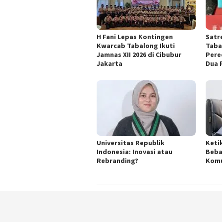
H Fani Lepas Kontingen
Satr
Kwarcab Tabalong Ikuti
Taba
Jamnas XII 2026 di Cibubur
Pere
Jakarta
Dua 
Universitas Republik
Keti
Indonesia: Inovasi atau
Beba
Rebranding?
Komu