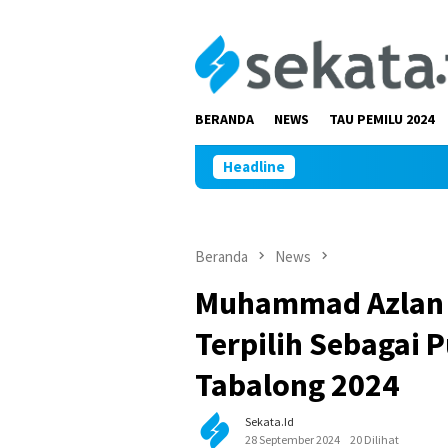
Loncat
ke
konten
BERANDA
NEWS
TAU PEMILU 2024
Headline
Beranda
News
Muhammad Azlan 
Terpilih Sebagai P
Tabalong 2024
Sekata.id
28 September 2024
20 Dilihat