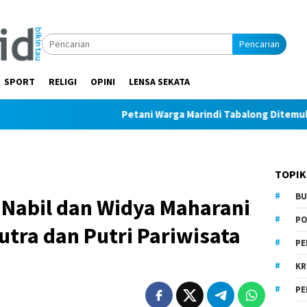
Pencarian
SPORT
RELIGI
OPINI
LENSA SEKATA
Petani Warga Marindi Tabalong Ditemukan Tak Ber
TOPIK
BU
Nabil dan Widya Maharani
PO
utra dan Putri Pariwisata
PE
KR
PE