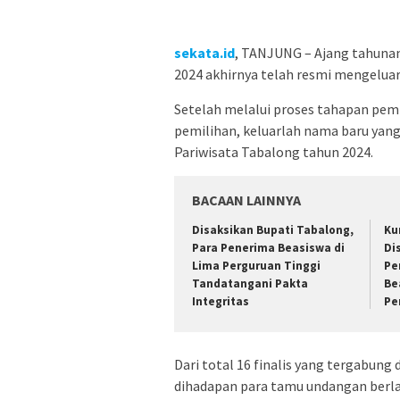
sekata.id
, TANJUNG – Ajang tahunan
2024 akhirnya telah resmi mengeluar
Setelah melalui proses tahapan pem
pemilihan, keluarlah nama baru yan
Pariwisata Tabalong tahun 2024.
BACAAN LAINNYA
Disaksikan Bupati Tabalong,
Ku
Para Penerima Beasiswa di
Di
Lima Perguruan Tinggi
Pe
Tandatangani Pakta
Be
Integritas
Pe
Dari total 16 finalis yang tergabu
dihadapan para tamu undangan berla