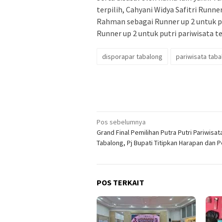
terpilih, Cahyani Widya Safitri Runne
Rahman sebagai Runner up 2 untuk p
Runner up 2 untuk putri pariwisata ter
disporapar tabalong
pariwisata tab
Navigasi
Pos sebelumnya
Grand Final Pemilihan Putra Putri Pariwisat
pos
Tabalong, Pj Bupati Titipkan Harapan dan P
POS TERKAIT