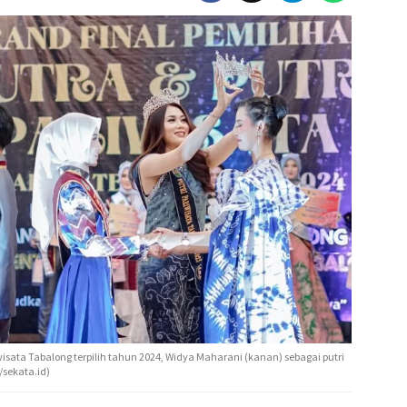
isata Tabalong terpilih tahun 2024, Widya Maharani (kanan) sebagai putri
n/sekata.id)