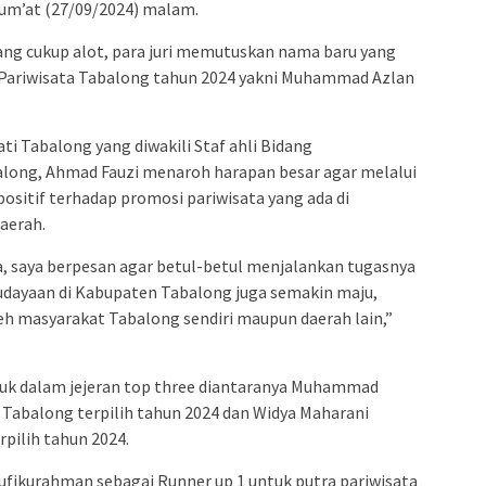
m’at (27/09/2024) malam.
ang cukup alot, para juri memutuskan nama baru yang
i Pariwisata Tabalong tahun 2024 yakni Muhammad Azlan
i Tabalong yang diwakili Staf ahli Bidang
long, Ahmad Fauzi menaroh harapan besar agar melalui
ositif terhadap promosi pariwisata yang ada di
aerah.
ra, saya berpesan agar betul-betul menjalankan tugasnya
budayaan di Kabupaten Tabalong juga semakin maju,
leh masyarakat Tabalong sendiri maupun daerah lain,”
asuk dalam jejeran top three diantaranya Muhammad
a Tabalong terpilih tahun 2024 dan Widya Maharani
rpilih tahun 2024.
aufikurahman sebagai Runner up 1 untuk putra pariwisata