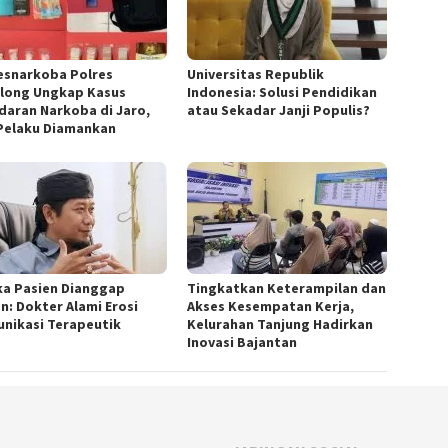
esnarkoba Polres
Universitas Republik
long Ungkap Kasus
Indonesia: Solusi Pendidikan
daran Narkoba di Jaro,
atau Sekadar Janji Populis?
Pelaku Diamankan
ka Pasien Dianggap
Tingkatkan Keterampilan dan
n: Dokter Alami Erosi
Akses Kesempatan Kerja,
nikasi Terapeutik
Kelurahan Tanjung Hadirkan
Inovasi Bajantan