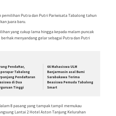
 pemilihan Putra dan Putri Pariwisata Tabalong tahun
kan juara baru.
ilihan yang cukup lama hingga kepada malam puncak
g berhak menyandang gelar sebagai Putra dan Putri
rang Pendaftar,
66 Mahasiswa ULM
sporapar Tabalong
Banjarmasin asal Bumi
rpanjang Pendaftaran
Sarabakawa Terima
asiswa di Dua
Beasiswa Pemuda Tabalong
rguruan Tinggi
Smart
ng dalam 8 pasang yang tampak tampil memukau
ngsung Lantai 2 Hotel Aston Tanjung Kelurahan