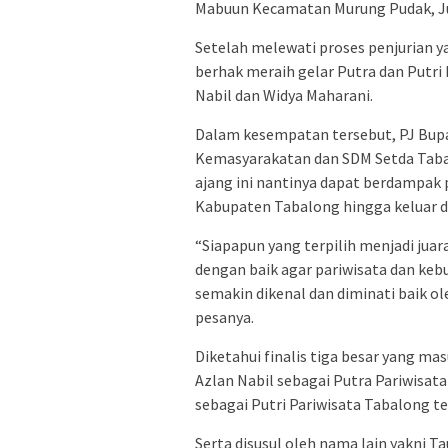
Mabuun Kecamatan Murung Pudak, Ju
Setelah melewati proses penjurian y
berhak meraih gelar Putra dan Putr
Nabil dan Widya Maharani.
Dalam kesempatan tersebut, PJ Bupat
Kemasyarakatan dan SDM Setda Taba
ajang ini nantinya dapat berdampak p
Kabupaten Tabalong hingga keluar d
“Siapapun yang terpilih menjadi jua
dengan baik agar pariwisata dan ke
semakin dikenal dan diminati baik o
pesanya.
Diketahui finalis tiga besar yang m
Azlan Nabil sebagai Putra Pariwisat
sebagai Putri Pariwisata Tabalong te
Serta disusul oleh nama lain yakni T