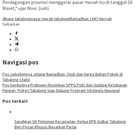
Perdagangan provinsi menggelar pasar murah itu di tanggal 16
Maret,” ujar Novi. (sah)
dkupp tabalong
pasar murah tabalong
Ramadhan 1447 Hijriyah
Sebarkan
Navigasi pos
Pos sebelumnya
Jelang Ramadhan, Stok dan Harga Bahan Pokok di
Tabalong Stabil
Pos berikutnya
Prabowo Resmikan SPPG Polri dan Gudang Ketahanan
Pangan, Polres Tabalong Siap Dukung Program Strategis Nasional
Pos terkait
Serahkan SK Pimpinan Kecamatan, Ketua DPD Golkar Tabalong
Beri Pesan Khusus Besarkan Partai