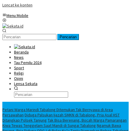
Loncat ke konten
Menu Mobile
Pencarian
Beranda
News
Tau Pemilu 2024
Sport
Religi
Opini
Lensa Sekata
Headline
Petani Warga Marindi Tabalong Ditemukan Tak Bernyawa di Area
Persawahan
Diduga Palsukan Ijazah SMKN di Tabalong, Pria Asal HST
Ditangkap Polsek Tanjung
Tak Bisa Berenang, Bocah Warga Pamarangan
Kiwa Tewas Tenggelam Saat Mandi di Sungai Tabalong
Ngamuk Bawa
Parang, Pria Diduga ODGJ di Pulau Ku’u Tanta Diamankan Polres Tabalong