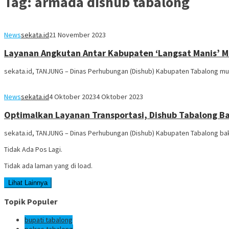
Tag:
armada dishub tabalong
News
sekata.id
21 November 2023
Layanan Angkutan Antar Kabupaten ‘Langsat Manis’ Mul
sekata.id, TANJUNG – Dinas Perhubungan (Dishub) Kabupaten Tabalong mu
News
sekata.id
4 Oktober 2023
4 Oktober 2023
Optimalkan Layanan Transportasi, Dishub Tabalong B
sekata.id, TANJUNG – Dinas Perhubungan (Dishub) Kabupaten Tabalong bak
Tidak Ada Pos Lagi.
Tidak ada laman yang di load.
Lihat Lainnya
Topik Populer
bupati tabalong
polres tabalong