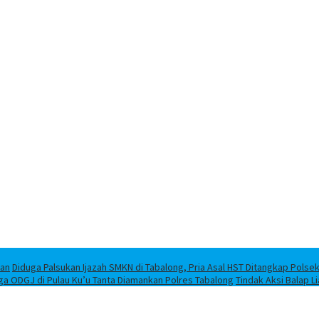
han
Diduga Palsukan Ijazah SMKN di Tabalong, Pria Asal HST Ditangkap Polse
ga ODGJ di Pulau Ku’u Tanta Diamankan Polres Tabalong
Tindak Aksi Balap L