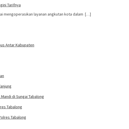
ini Tarifnya
lai mengoperasikan layanan angkutan kota dalam […]
bus Antar Kabupaten
han
Tanjung
Mandi di Sungai Tabalong
lres Tabalong
Polres Tabalong