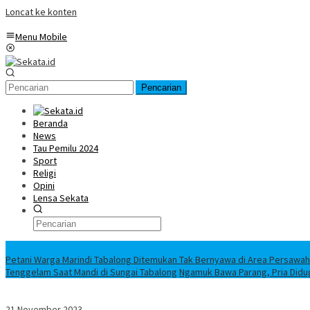
Loncat ke konten
Menu Mobile
Pencarian
Beranda
News
Tau Pemilu 2024
Sport
Religi
Opini
Lensa Sekata
Headline
Petani Warga Marindi Tabalong Ditemukan Tak Bernyawa di Area Persawa
Tenggelam Saat Mandi di Sungai Tabalong
Ngamuk Bawa Parang, Pria Didu
21 November 2023