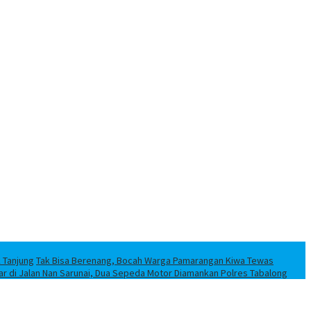
k Tanjung
Tak Bisa Berenang, Bocah Warga Pamarangan Kiwa Tewas
iar di Jalan Nan Sarunai, Dua Sepeda Motor Diamankan Polres Tabalong