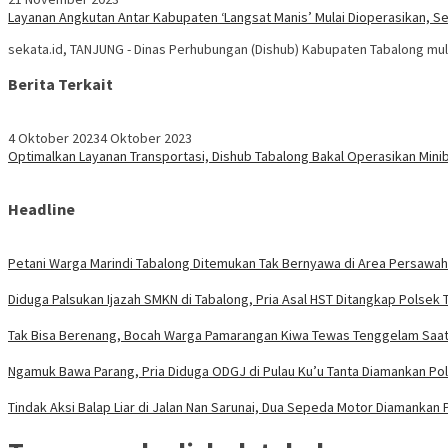
Layanan Angkutan Antar Kabupaten ‘Langsat Manis’ Mulai Dioperasikan, Seg
sekata.id, TANJUNG - Dinas Perhubungan (Dishub) Kabupaten Tabalong mu
Berita Terkait
4 Oktober 2023
4 Oktober 2023
Optimalkan Layanan Transportasi, Dishub Tabalong Bakal Operasikan Mini
Headline
Petani Warga Marindi Tabalong Ditemukan Tak Bernyawa di Area Persawa
Diduga Palsukan Ijazah SMKN di Tabalong, Pria Asal HST Ditangkap Polsek 
Tak Bisa Berenang, Bocah Warga Pamarangan Kiwa Tewas Tenggelam Saat 
Ngamuk Bawa Parang, Pria Diduga ODGJ di Pulau Ku’u Tanta Diamankan Po
Tindak Aksi Balap Liar di Jalan Nan Sarunai, Dua Sepeda Motor Diamankan 