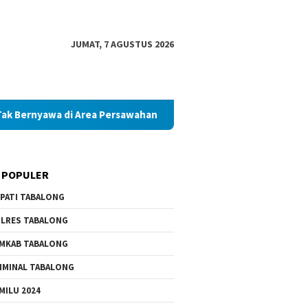
JUMAT, 7 AGUSTUS 2026
di Area Persawahan
Diduga Palsukan Ijazah SMKN di Taba
 POPULER
PATI TABALONG
LRES TABALONG
MKAB TABALONG
IMINAL TABALONG
MILU 2024