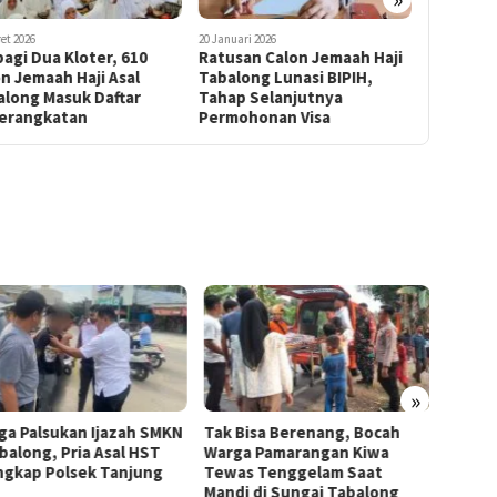
uari 2026
9 Juli 2025
17 Juni 2025
usan Calon Jemaah Haji
Gunakan Tiga Bus, Puluhan
Disambu
long Lunasi BIPIH,
Jemaah Haji Tabalong
Jemaah H
ap Selanjutnya
Kloter 13 Tiba dengan
Tiba di 
mohonan Visa
Selamat
»
Bisa Berenang, Bocah
Ngamuk Bawa Parang, Pria
Tindak
a Pamarangan Kiwa
Diduga ODGJ di Pulau Ku’u
Jalan 
s Tenggelam Saat
Tanta Diamankan Polres
Seped
i di Sungai Tabalong
Tabalong
Polres