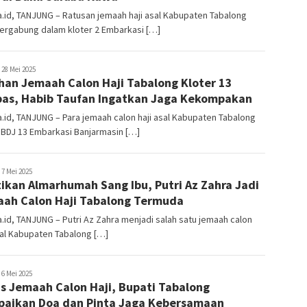
.id, TANJUNG – Ratusan jemaah haji asal Kabupaten Tabalong
ergabung dalam kloter 2 Embarkasi […]
ekata.id
28 Mei 2025
han Jemaah Calon Haji Tabalong Kloter 13
pas, Habib Taufan Ingatkan Jaga Kekompakan
.id, TANJUNG – Para jemaah calon haji asal Kabupaten Tabalong
 BDJ 13 Embarkasi Banjarmasin […]
ekata.id
7 Mei 2025
ikan Almarhumah Sang Ibu, Putri Az Zahra Jadi
ah Calon Haji Tabalong Termuda
.id, TANJUNG – Putri Az Zahra menjadi salah satu jemaah calon
sal Kabupaten Tabalong […]
ekata.id
6 Mei 2025
s Jemaah Calon Haji, Bupati Tabalong
aikan Doa dan Pinta Jaga Kebersamaan