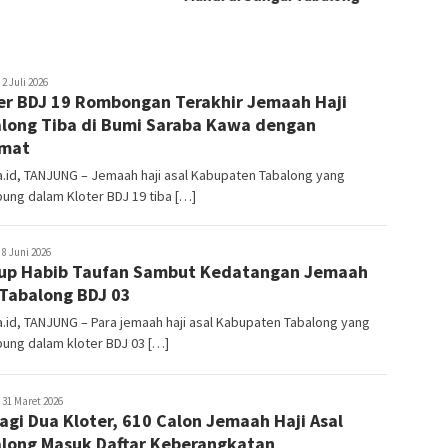
ekata.id
2 Juli 2026
er BDJ 19 Rombongan Terakhir Jemaah Haji
long Tiba di Bumi Saraba Kawa dengan
amat
.id, TANJUNG – Jemaah haji asal Kabupaten Tabalong yang
ung dalam Kloter BDJ 19 tiba […]
ekata.id
8 Juni 2026
p Habib Taufan Sambut Kedatangan Jemaah
 Tabalong BDJ 03
.id, TANJUNG – Para jemaah haji asal Kabupaten Tabalong yang
ung dalam kloter BDJ 03 […]
ekata.id
31 Maret 2026
agi Dua Kloter, 610 Calon Jemaah Haji Asal
long Masuk Daftar Keberangkatan