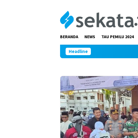
Loncat
ke
konten
BERANDA
NEWS
TAU PEMILU 2024
Headline