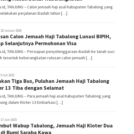
.id, TANJUNG – Calon jemaah haji asal Kabupaten Tabalong yang
elakukan perjalanan ibadah tahun […]
ekata.id
20 Januari 2026
san Calon Jemaah Haji Tabalong Lunasi BIPIH,
p Selanjutnya Permohonan Visa
.id, TANJUNG – Persiapan penyelenggaraan ibadah ke tanah suci
h teruntuk keberangkatan ratusan calon jemaah […]
ekata.id
9 Juli 2025
kan Tiga Bus, Puluhan Jemaah Haji Tabalong
er 13 Tiba dengan Selamat
.id, TANJUNG – Para jemaah haji asal Kabupaten Tabalong yang
bung dalam Kloter 13 Embarkasi […]
ekata.id
17 Juni 2025
mbut Wabup Tabalong, Jemaah Haji Kloter Dua
 di Bumi Saraba Kawa