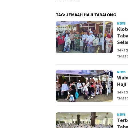
TAG:
JEMAAH HAJI TABALONG
NEWS
s
Klot
Taba
Sel
sekata
tergab
NEWS
s
Wabu
Haji
sekata
tergab
NEWS
s
Terb
Taba