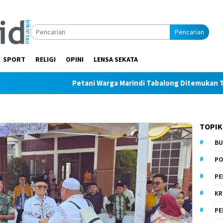
Pencarian
SPORT
RELIGI
OPINI
LENSA SEKATA
Petani Warga Marindi Tabalong Ditemukan Tak Bernyawa 
TOPIK
BU
PO
PE
KR
PE