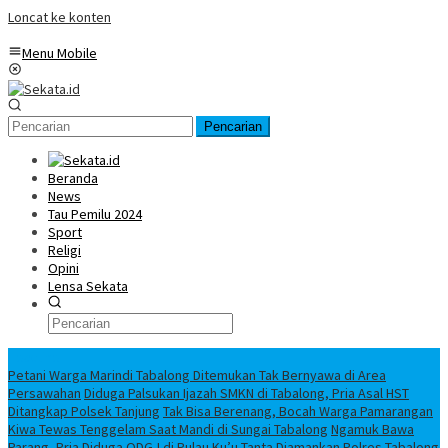
Loncat ke konten
Menu Mobile
Pencarian
Beranda
News
Tau Pemilu 2024
Sport
Religi
Opini
Lensa Sekata
Headline
Petani Warga Marindi Tabalong Ditemukan Tak Bernyawa di Area
Persawahan
Diduga Palsukan Ijazah SMKN di Tabalong, Pria Asal HST
Ditangkap Polsek Tanjung
Tak Bisa Berenang, Bocah Warga Pamarangan
Kiwa Tewas Tenggelam Saat Mandi di Sungai Tabalong
Ngamuk Bawa
Parang, Pria Diduga ODGJ di Pulau Ku’u Tanta Diamankan Polres Tabalong