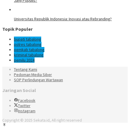
Janji Populis?
Universitas Republik Indonesia: Inovasi atau Rebranding?
Topik Populer
bupati tabalong
polres tabalong
pemkab tabalong
kriminal tabalong
pemilu 2024
Tentang Kami
Pedoman Media Siber
SOP Perlindungan Wartawan
Jaringan Social
Facebook
Twitter
Instagram
Copyright © 2025 Sekata.id, All right reserved