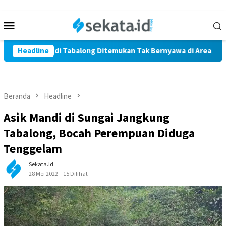
Loncat
ke
Menu
konten
Mobile
arga Marindi Tabalong Ditemukan Tak Bernyawa di Area Persawa
Headline
Beranda
Headline
Asik Mandi di Sungai Jangkung
Tabalong, Bocah Perempuan Diduga
Tenggelam
Sekata.id
28 Mei 2022
15 Dilihat