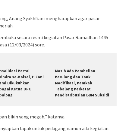
ong, Anang Syakhfiani mengharapkan agar pasar
meriah.
membuka secara resmi kegiatan Pasar Ramadhan 1445
lasa (12/03/2024) sore.
nsolidasi Partai
Masih Ada Pembelian
rindra se-Kalsel, H Fani
Berulang dan Tanki
smi Dikukuhkan
Modifikasi, Pemkab
bagai Ketua DPC
Tabalong Perketat
balong
Pendistribusian BBM Subsidi
depan bikin yang megah,” katanya.
nyiapkan lapak untuk pedagang namun ada kegiatan