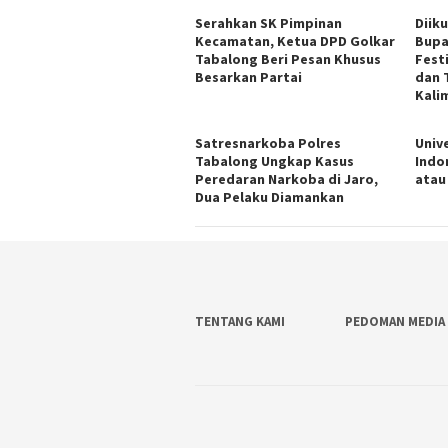
Serahkan SK Pimpinan
Diiku
Kecamatan, Ketua DPD Golkar
Bupa
Tabalong Beri Pesan Khusus
Fest
Besarkan Partai
dan 
Kali
Satresnarkoba Polres
Univ
Tabalong Ungkap Kasus
Indo
Peredaran Narkoba di Jaro,
atau
Dua Pelaku Diamankan
TENTANG KAMI
PEDOMAN MEDIA 