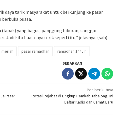
rik daya tarik masyarakat untuk berkunjung ke pasar
 berbuka puasa.
a (lapak) yang bagus, panggung hiburan, sanggar-
. Jadi kita buat daya terik seperti itu,” jelasnya. (sah)
meriah
pasar ramadhan
ramadhan 1445 h
SEBARKAN
Pos berikutnya
Dua Pasar
Rotasi Pejabat di Lingkup Pemkab Tabalong, Ini
Daftar Kadis dan Camat Baru