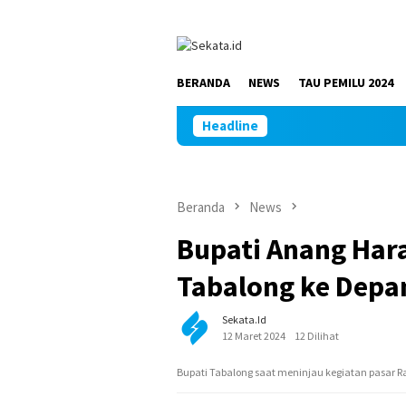
Loncat
ke
konten
BERANDA
NEWS
TAU PEMILU 2024
Headline
Beranda
News
Bupati Anang Har
Tabalong ke Depa
Sekata.id
12 Maret 2024
12 Dilihat
Bupati Tabalong saat meninjau kegiatan pasar Ra