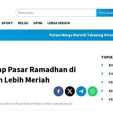
Pencaria
SPORT
RELIGI
OPINI
LENSA SEKATA
Petani Warga Marindi Tabalong Ditemukan
TOPIK
BU
ap Pasar Ramadhan di
PO
n Lebih Meriah
PE
KR
PE
madhan di Pusat Kuliner Mabu'un (foto : sah/sekata.id)