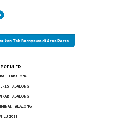
n
 Tak Bernyawa di Area Persawahan
Diduga Palsukan Ijaz
 POPULER
PATI TABALONG
LRES TABALONG
MKAB TABALONG
IMINAL TABALONG
MILU 2024