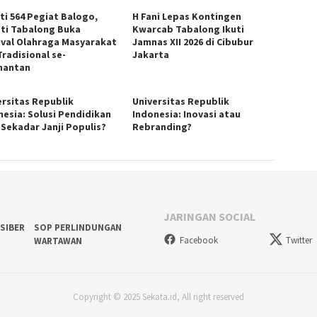
ti 564 Pegiat Balogo,
H Fani Lepas Kontingen
ti Tabalong Buka
Kwarcab Tabalong Ikuti
ival Olahraga Masyarakat
Jamnas XII 2026 di Cibubur
Tradisional se-
Jakarta
mantan
ersitas Republik
Universitas Republik
nesia: Solusi Pendidikan
Indonesia: Inovasi atau
 Sekadar Janji Populis?
Rebranding?
JARINGAN SOCIAL
SIBER
SOP PERLINDUNGAN
Facebook
Twitter
WARTAWAN
Copyright © 2025 Sekata.id, All right reserved