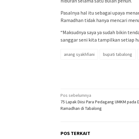
hiburan selama satu bulan penuh.
Pasalnya hal itu sebagai upaya mena
Ramadhan tidak hanya mencari menu
“Maksudnya saya ya sudah bikin tend
sanggar seni kita tampilkan setiap hari
anang syakhfiani
bupati tabalong
Navigasi
Pos sebelumnya
75 Lapak Diisi Para Pedagang UMKM pada 
pos
Ramadhan di Tabalong
POS TERKAIT