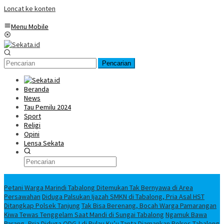
Loncat ke konten
Menu Mobile
Pencarian
Beranda
News
Tau Pemilu 2024
Sport
Religi
Opini
Lensa Sekata
Headline
Petani Warga Marindi Tabalong Ditemukan Tak Bernyawa di Area
Persawahan
Diduga Palsukan Ijazah SMKN di Tabalong, Pria Asal HST
Ditangkap Polsek Tanjung
Tak Bisa Berenang, Bocah Warga Pamarangan
Kiwa Tewas Tenggelam Saat Mandi di Sungai Tabalong
Ngamuk Bawa
Parang, Pria Diduga ODGJ di Pulau Ku’u Tanta Diamankan Polres Tabalong