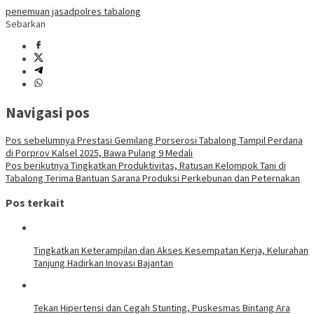
penemuan jasad
polres tabalong
Sebarkan
Navigasi pos
Pos sebelumnya
Prestasi Gemilang Porserosi Tabalong Tampil Perdana
di Porprov Kalsel 2025, Bawa Pulang 9 Medali
Pos berikutnya
Tingkatkan Produktivitas, Ratusan Kelompok Tani di
Tabalong Terima Bantuan Sarana Produksi Perkebunan dan Peternakan
Pos terkait
Tingkatkan Keterampilan dan Akses Kesempatan Kerja, Kelurahan
Tanjung Hadirkan Inovasi Bajantan
Tekan Hipertensi dan Cegah Stunting, Puskesmas Bintang Ara