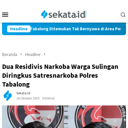
Loncat
ke
Menu
konten
Mobile
 Marindi Tabalong Ditemukan Tak Bernyawa di Area Persawahan
Headline
Beranda
Headline
Dua Residivis Narkoba Warga Sulingan
Diringkus Satresnarkoba Polres
Tabalong
Sekata.id
16 Oktober 2025
0 Dilihat