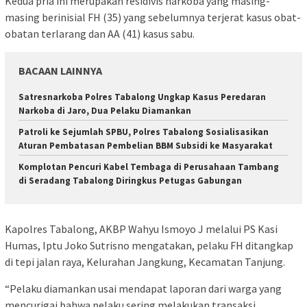
Kedua pria ini merupakan residivis narkoba yang masing-
masing berinisial FH (35) yang sebelumnya terjerat kasus obat-
obatan terlarang dan AA (41) kasus sabu.
BACAAN LAINNYA
Satresnarkoba Polres Tabalong Ungkap Kasus Peredaran
Narkoba di Jaro, Dua Pelaku Diamankan
Patroli ke Sejumlah SPBU, Polres Tabalong Sosialisasikan
Aturan Pembatasan Pembelian BBM Subsidi ke Masyarakat
Komplotan Pencuri Kabel Tembaga di Perusahaan Tambang
di Seradang Tabalong Diringkus Petugas Gabungan
Kapolres Tabalong, AKBP Wahyu Ismoyo J melalui PS Kasi
Humas, Iptu Joko Sutrisno mengatakan, pelaku FH ditangkap
di tepi jalan raya, Kelurahan Jangkung, Kecamatan Tanjung.
“Pelaku diamankan usai mendapat laporan dari warga yang
mencurigai bahwa pelaku sering melakukan transaksi