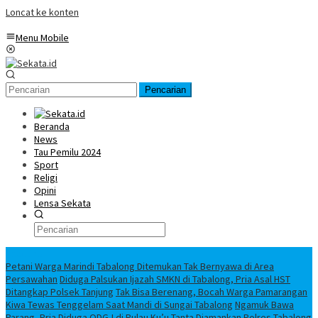
Loncat ke konten
Menu Mobile
Pencarian
Beranda
News
Tau Pemilu 2024
Sport
Religi
Opini
Lensa Sekata
Headline
Petani Warga Marindi Tabalong Ditemukan Tak Bernyawa di Area
Persawahan
Diduga Palsukan Ijazah SMKN di Tabalong, Pria Asal HST
Ditangkap Polsek Tanjung
Tak Bisa Berenang, Bocah Warga Pamarangan
Kiwa Tewas Tenggelam Saat Mandi di Sungai Tabalong
Ngamuk Bawa
Parang, Pria Diduga ODGJ di Pulau Ku’u Tanta Diamankan Polres Tabalong