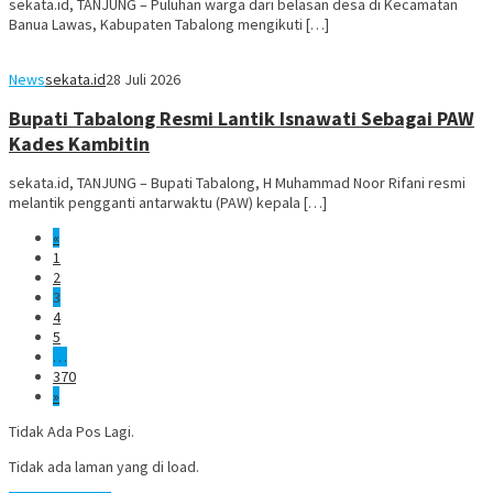
sekata.id, TANJUNG – Puluhan warga dari belasan desa di Kecamatan
Banua Lawas, Kabupaten Tabalong mengikuti […]
News
sekata.id
28 Juli 2026
Bupati Tabalong Resmi Lantik Isnawati Sebagai PAW
Kades Kambitin
sekata.id, TANJUNG – Bupati Tabalong, H Muhammad Noor Rifani resmi
melantik pengganti antarwaktu (PAW) kepala […]
«
1
2
3
4
5
…
370
»
Tidak Ada Pos Lagi.
Tidak ada laman yang di load.