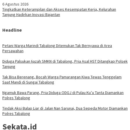
6 Agustus 2026
Tingkatkan Keterampilan dan Akses Kesempatan Kerja, Kelurahan
Tanjung Hadirkan Inovasi Bajantan
Headline
Petani Warga Marindi Tabalong Ditemukan Tak Bernyawa di Area
Persawahan
Diduga Palsukan Ijazah SMKN di Tabalong, Pria Asal HST Ditangkap Polsek
Tanjung
Tak Bisa Berenang, Bocah Warga Pamarangan Kiwa Tewas Tenggelam
Saat Mandi di Sungai Tabalong
Ngamuk Bawa Parang, Pria Diduga ODGJ di Pulau Ku’u Tanta Diamankan
Polres Tabalong
Tindak Aksi Balap Liar di Jalan Nan Sarunai, Dua Sepeda Motor Diamankan
Polres Tabalong
Sekata.id