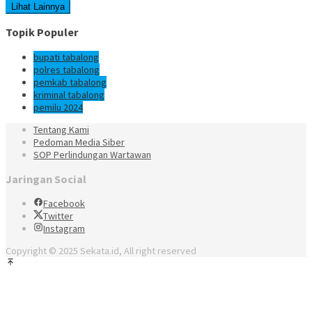
Lihat Lainnya
Topik Populer
bupati tabalong
polres tabalong
pemkab tabalong
kriminal tabalong
pemilu 2024
Tentang Kami
Pedoman Media Siber
SOP Perlindungan Wartawan
Jaringan Social
Facebook
Twitter
Instagram
Copyright © 2025 Sekata.id, All right reserved