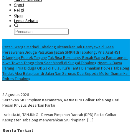
Sport
Religi
Opini
Lensa Sekata
Headline
Petani Warga Marindi Tabalong Ditemukan Tak Bernyawa di Area
Persawahan
Diduga Palsukan Ijazah SMKN di Tabalong, Pria Asal HST
Ditangkap Polsek Tanjung
Tak Bisa Berenang, Bocah Warga Pamarangan
Kiwa Tewas Tenggelam Saat Mandi di Sungai Tabalong
Ngamuk Bawa
Parang, Pria Diduga ODGJ di Pulau Ku’u Tanta Diamankan Polres Tabalong
Tindak Aksi Balap Liar di Jalan Nan Sarunai, Dua Sepeda Motor Diamankan
Polres Tabalong
8 Agustus 2026
Serahkan SK Pimpinan Kecamatan, Ketua DPD Golkar Tabalong Beri
Pesan Khusus Besarkan Partai
sekata.id, TANJUNG - Dewan Pimpinan Daerah (DPD) Partai Golkar
Kabupaten Tabalong menyerahkan SK Pimpinan […]
Berita Terkait