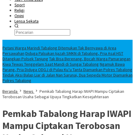
Sport
Religi
Opini
Lensa Sekata
Headline
Petani Warga Marindi Tabalong Ditemukan Tak Bernyawa di Area
Persawahan
Diduga Palsukan Ijazah SMKN di Tabalong, Pria Asal HST
Ditangkap Polsek Tanjung
Tak Bisa Berenang, Bocah Warga Pamarangan
Kiwa Tewas Tenggelam Saat Mandi di Sungai Tabalong
Ngamuk Bawa
Parang, Pria Diduga ODGJ di Pulau Ku’u Tanta Diamankan Polres Tabalong
Tindak Aksi Balap Liar di Jalan Nan Sarunai, Dua Sepeda Motor Diamankan
Polres Tabalong
Beranda
News
Pemkab Tabalong Harap IWAPI Mampu Ciptakan
Terobosan Usaha Sebagai Upaya Tingkatkan Kesejahteraan
Pemkab Tabalong Harap IWAPI
Mampu Ciptakan Terobosan