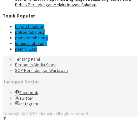
Bebas Perundungan Melalui Inovasi Sahabat
Topik Populer
bupati tabalong
polres tabalong
pemkab tabalong
kriminal tabalong
pemilu 2024
Tentang Kami
Pedoman Media Siber
SOP Perlindungan Wartawan
Jaringan Social
Facebook
Twitter
Instagram
Copyright © 2025 Sekata.id, All right reserved