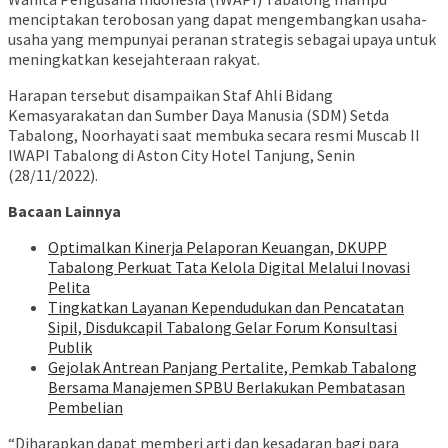
menciptakan terobosan yang dapat mengembangkan usaha-
usaha yang mempunyai peranan strategis sebagai upaya untuk
meningkatkan kesejahteraan rakyat.
Harapan tersebut disampaikan Staf Ahli Bidang
Kemasyarakatan dan Sumber Daya Manusia (SDM) Setda
Tabalong, Noorhayati saat membuka secara resmi Muscab II
IWAPI Tabalong di Aston City Hotel Tanjung, Senin
(28/11/2022).
Bacaan Lainnya
Optimalkan Kinerja Pelaporan Keuangan, DKUPP
Tabalong Perkuat Tata Kelola Digital Melalui Inovasi
Pelita
Tingkatkan Layanan Kependudukan dan Pencatatan
Sipil, Disdukcapil Tabalong Gelar Forum Konsultasi
Publik
Gejolak Antrean Panjang Pertalite, Pemkab Tabalong
Bersama Manajemen SPBU Berlakukan Pembatasan
Pembelian
“Diharapkan dapat memberi arti dan kesadaran bagi para