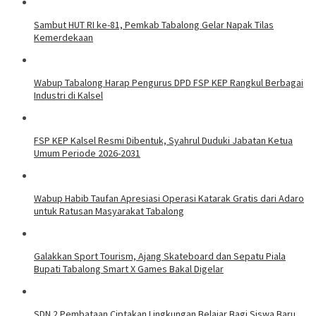
Sambut HUT RI ke-81, Pemkab Tabalong Gelar Napak Tilas
Kemerdekaan
Wabup Tabalong Harap Pengurus DPD FSP KEP Rangkul Berbagai
Industri di Kalsel
FSP KEP Kalsel Resmi Dibentuk, Syahrul Duduki Jabatan Ketua
Umum Periode 2026-2031
Wabup Habib Taufan Apresiasi Operasi Katarak Gratis dari Adaro
untuk Ratusan Masyarakat Tabalong
Galakkan Sport Tourism, Ajang Skateboard dan Sepatu Piala
Bupati Tabalong Smart X Games Bakal Digelar
SDN 2 Pembataan Ciptakan Lingkungan Belajar Bagi Siswa Baru