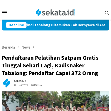
Loncat
ke
Menu
konten
Mobile
 Warga Marindi Tabalong Ditemukan Tak Bernyawa di Area Persa
Headline
Beranda
News
Pendaftaran Pelatihan Satpam Gratis
Tinggal Sehari Lagi, Kadisnaker
Tabalong: Pendaftar Capai 372 Orang
Sekata.id
8 Juni 2024
20 Dilihat