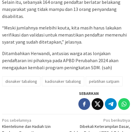
Selain itu, sebanyak 164 orang pendaftar berlatar belakang
masyarakat yang tidak mampu dan 13 orang penyandang
disabilitas.
“Meski jumlahnya melebihi kouta, kita masih harus lakukan
verifikasi dan validasi untuk memastikan pendaftar memenuhi
syarat yang sudah ditetapkan,” jelasnya.
Ditambahkan Herwandi, antusias warga atas lonjakan
pendaftaran ini pihaknya pada APBD Perubahan 2024 akan
mengajukan kembali program peningkatan SDM. (sah)
disnaker tabalong
kadisnaker tabalong
pelatihan satpam
SEBARKAN
Navigasi
Pos sebelumnya
Pos berikutnya
Klientelisme dan Hadiah Izin
Dibekali Keterampilan Dasar,
pos