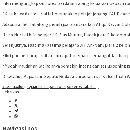
Fikri mengungkapkan, prestasi dalam ajang kejuaraan sepatu roda
“Kita bawa 6 atlet, 5 atlet merupakan pelajar jenjang PAUD dan
Adapun atlet Tabalong peraih juara antara lain Afiqo Rayyan Su
Reisa Nur Lathifa pelajar SD Plus Murung Pudak juara 1 kelompok
Selanjutnya, Faatima Faatima pelajar SDIT An-Nahl juara 2 kelo
Fikri pun berharap, raihan ini dapat memacu semangat latihan 
“Mudah-mudahan latihannya semakin intens dan serius sehingga b
Diketahui, Kejuaraan Sepatu Roda Antarpelajar se-Kalsel Piala W
atlet tabalong
kejuaraan sepatu roda
porserosi tabalong
Sebarkan
Navigasi pos