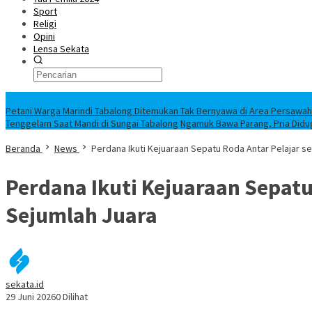
Sport
Religi
Opini
Lensa Sekata
Headline
Petani Warga Marindi Tabalong Ditemukan Tak Bernyawa di Area Persawa
Tenggelam Saat Mandi di Sungai Tabalong
Ngamuk Bawa Parang, Pria Didu
Beranda
News
Perdana Ikuti Kejuaraan Sepatu Roda Antar Pelajar se
Perdana Ikuti Kejuaraan Sepatu 
Sejumlah Juara
sekata.id
29 Juni 2026
0 Dilihat