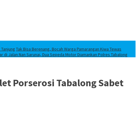
k Tanjung
Tak Bisa Berenang, Bocah Warga Pamarangan Kiwa Tewas
iar di Jalan Nan Sarunai, Dua Sepeda Motor Diamankan Polres Tabalong
tlet Porserosi Tabalong Sabet