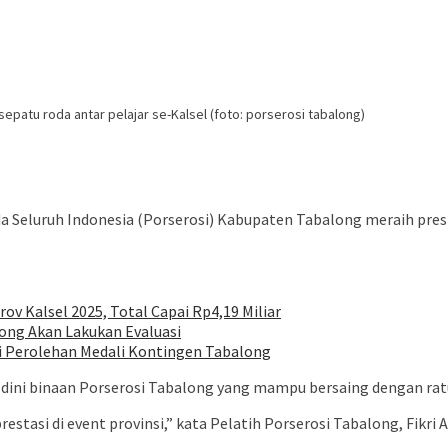
sepatu roda antar pelajar se-Kalsel (foto: porserosi tabalong)
da Seluruh Indonesia (Porserosi) Kabupaten Tabalong meraih pre
ov Kalsel 2025, Total Capai Rp4,19 Miliar
long Akan Lakukan Evaluasi
i Perolehan Medali Kontingen Tabalong
 dini binaan Porserosi Tabalong yang mampu bersaing dengan ratus
prestasi di event provinsi,” kata Pelatih Porserosi Tabalong, Fikri 