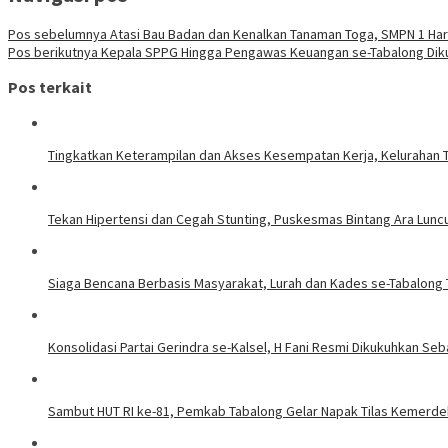
Pos sebelumnya
Atasi Bau Badan dan Kenalkan Tanaman Toga, SMPN 1 Har
Pos berikutnya
Kepala SPPG Hingga Pengawas Keuangan se-Tabalong Diku
Pos terkait
Tingkatkan Keterampilan dan Akses Kesempatan Kerja, Kelurahan T
Tekan Hipertensi dan Cegah Stunting, Puskesmas Bintang Ara Lunc
Siaga Bencana Berbasis Masyarakat, Lurah dan Kades se-Tabalon
Konsolidasi Partai Gerindra se-Kalsel, H Fani Resmi Dikukuhkan Se
Sambut HUT RI ke-81, Pemkab Tabalong Gelar Napak Tilas Kemerd