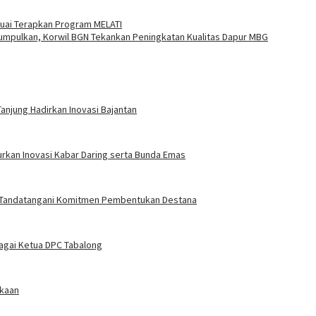
uai Terapkan Program MELATI
mpulkan, Korwil BGN Tekankan Peningkatan Kualitas Dapur MBG
anjung Hadirkan Inovasi Bajantan
urkan Inovasi Kabar Daring serta Bunda Emas
g Tandatangani Komitmen Pembentukan Destana
bagai Ketua DPC Tabalong
ekaan