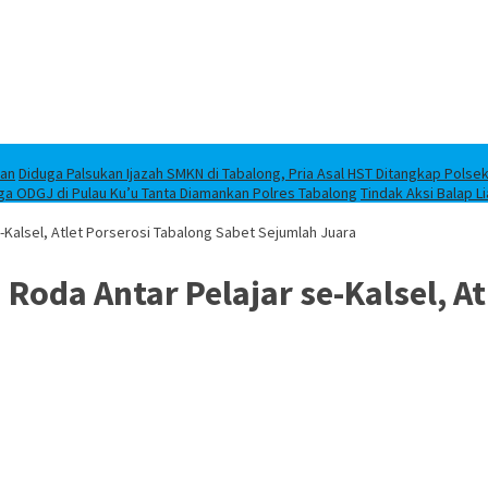
han
Diduga Palsukan Ijazah SMKN di Tabalong, Pria Asal HST Ditangkap Polse
ga ODGJ di Pulau Ku’u Tanta Diamankan Polres Tabalong
Tindak Aksi Balap L
-Kalsel, Atlet Porserosi Tabalong Sabet Sejumlah Juara
Roda Antar Pelajar se-Kalsel, A