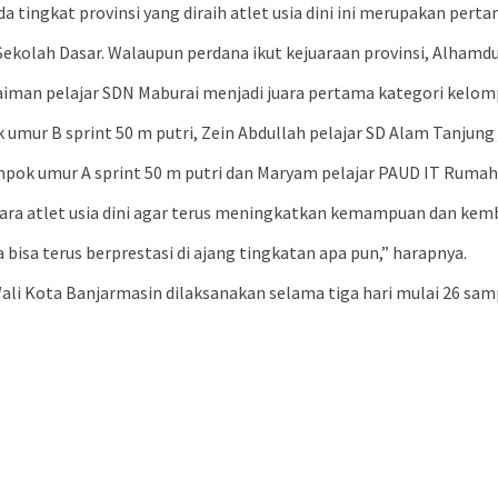
 tingkat provinsi yang diraih atlet usia dini ini merupakan pert
 Sekolah Dasar. Walaupun perdana ikut kejuaraan provinsi, Alhamd
laiman pelajar SDN Maburai menjadi juara pertama kategori kelomp
 umur B sprint 50 m putri, Zein Abdullah pelajar SD Alam Tanjung
mpok umur A sprint 50 m putri dan Maryam pelajar PAUD IT Rumah 
para atlet usia dini agar terus meningkatkan kemampuan dan kem
isa terus berprestasi di ajang tingkatan apa pun,” harapnya.
ali Kota Banjarmasin dilaksanakan selama tiga hari mulai 26 samp