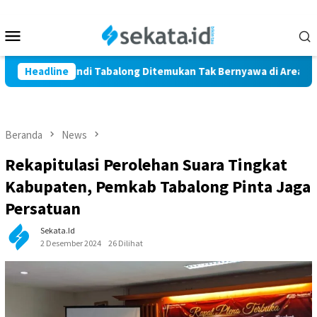
Loncat
ke
Menu
konten
Mobile
Warga Marindi Tabalong Ditemukan Tak Bernyawa di Area Persaw
Headline
Beranda
News
Rekapitulasi Perolehan Suara Tingkat
Kabupaten, Pemkab Tabalong Pinta Jaga
Persatuan
Sekata.id
2 Desember 2024
26 Dilihat