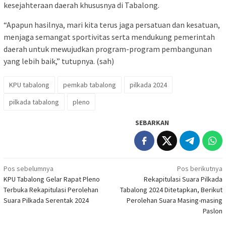
kesejahteraan daerah khususnya di Tabalong.
“Apapun hasilnya, mari kita terus jaga persatuan dan kesatuan,
menjaga semangat sportivitas serta mendukung pemerintah
daerah untuk mewujudkan program-program pembangunan
yang lebih baik,” tutupnya. (sah)
KPU tabalong
pemkab tabalong
pilkada 2024
pilkada tabalong
pleno
SEBARKAN
Navigasi
Pos sebelumnya
Pos berikutnya
KPU Tabalong Gelar Rapat Pleno
Rekapitulasi Suara Pilkada
pos
Terbuka Rekapitulasi Perolehan
Tabalong 2024 Ditetapkan, Berikut
Suara Pilkada Serentak 2024
Perolehan Suara Masing-masing
Paslon