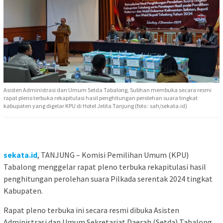
Asisten Administrasi dan Umum Setda Tabalong, Subhan membuka secara resmi
rapat pleno terbuka rekapitulasi hasil penghitungan perolehan suara tingkat
kabupaten yang digelar KPU di Hotel Jelita Tanjung (foto : sah/sekata.id)
sekata.id
, TANJUNG – Komisi Pemilihan Umum (KPU)
Tabalong menggelar rapat pleno terbuka rekapitulasi hasil
penghitungan perolehan suara Pilkada serentak 2024 tingkat
Kabupaten.
Rapat pleno terbuka ini secara resmi dibuka Asisten
Administrasi dan Umum Sekretariat Daerah (Setda) Tabalong,