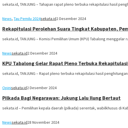
sekata.id, TANJUNG – Tahapan rapat pleno terbuka rekapitulasi hasil pen
News
,
Tau Pemilu 2024
sekata.id
2 Desember 2024
Rekapitulasi Perolehan Suara Tingkat Kabupaten, Pe
sekata.id, TANJUNG – Komisi Pemilihan Umum (KPU) Tabalong menggelar ra
News
sekata.id
2 Desember 2024
KPU Tabalong Gelar Rapat Pleno Terbuka Rekapitulasi
sekata.id, TANJUNG – Rapat pleno terbuka rekapitulasi hasil penghitungan
Opini
sekata.id
2 Desember 2024
Pilkada Bagi Negarawan: Jukung Lalu Ilung Bertaut
sekata.id – Pemilihan kepala daerah (pilkada) serentak, wabilkhusus di 
News
sekata.id
28 November 2024