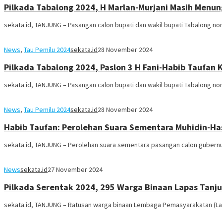
Pilkada Tabalong 2024, H Marlan-Murjani Masih Menun
sekata.id, TANJUNG – Pasangan calon bupati dan wakil bupati Tabalong nom
News
,
Tau Pemilu 2024
sekata.id
28 November 2024
Pilkada Tabalong 2024, Paslon 3 H Fani-Habib Taufan 
sekata.id, TANJUNG – Pasangan calon bupati dan wakil bupati Tabalong n
News
,
Tau Pemilu 2024
sekata.id
28 November 2024
Habib Taufan: Perolehan Suara Sementara Muhidin-Has
sekata.id, TANJUNG – Perolehan suara sementara pasangan calon gubernu
News
sekata.id
27 November 2024
Pilkada Serentak 2024, 295 Warga Binaan Lapas Tanju
sekata.id, TANJUNG – Ratusan warga binaan Lembaga Pemasyarakatan (Lap