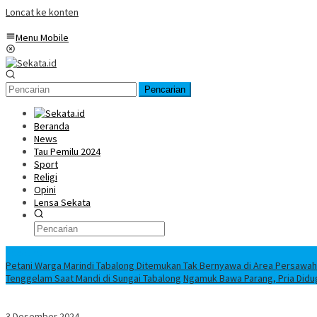
Loncat ke konten
Menu Mobile
Pencarian
Beranda
News
Tau Pemilu 2024
Sport
Religi
Opini
Lensa Sekata
Headline
Petani Warga Marindi Tabalong Ditemukan Tak Bernyawa di Area Persawa
Tenggelam Saat Mandi di Sungai Tabalong
Ngamuk Bawa Parang, Pria Didu
3 Desember 2024