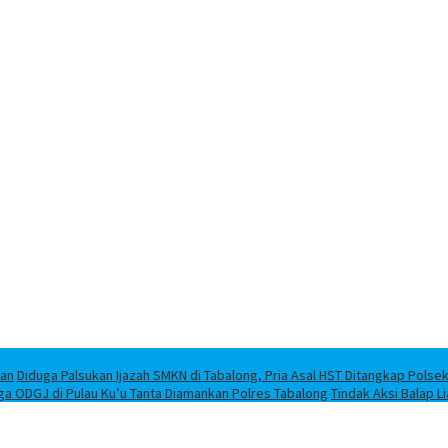
han
Diduga Palsukan Ijazah SMKN di Tabalong, Pria Asal HST Ditangkap Polse
ga ODGJ di Pulau Ku’u Tanta Diamankan Polres Tabalong
Tindak Aksi Balap L