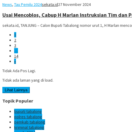
News
,
Tau Pemilu 2024
sekata.id
27 November 2024
Usai Mencoblos, Cabup H Marlan Instruksian Tim dan
sekata.id, TANJUNG – Calon Bupati Tabalong nomor urut 1, H Marlan men
1
2
3
…
14
»
Tidak Ada Pos Lagi.
Tidak ada laman yang di load.
Lihat Lainnya
Topik Populer
bupati tabalong
polres tabalong
pemkab tabalong
kriminal tabalong