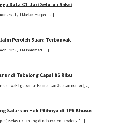
ggu Data C1 dari Seluruh Saksi
or urut 1, H Marlan-Murjani […]
Klaim Peroleh Suara Terbanyak
omor urut 3, H Muhammad […]
nur di Tabalong Capai 86 Ribu
r dan wakil gubernur Kalimantan Selatan nomor […]
ng Salurkan Hak Pilihnya di TPS Khusus
as) Kelas IIB Tanjung di Kabupaten Tabalong […]