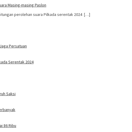
Suara Masing-masing Paslon
ghitungan perolehan suara Pilkada serentak 2024 […]
 Jaga Persatuan
lkada Serentak 2024
ruh Saksi
Terbanyak
i 86 Ribu