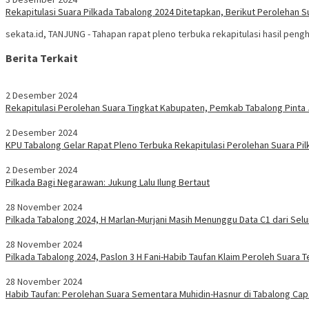
Rekapitulasi Suara Pilkada Tabalong 2024 Ditetapkan, Berikut Perolehan 
sekata.id, TANJUNG - Tahapan rapat pleno terbuka rekapitulasi hasil pen
Berita Terkait
2 Desember 2024
Rekapitulasi Perolehan Suara Tingkat Kabupaten, Pemkab Tabalong Pinta
2 Desember 2024
KPU Tabalong Gelar Rapat Pleno Terbuka Rekapitulasi Perolehan Suara Pi
2 Desember 2024
Pilkada Bagi Negarawan: Jukung Lalu Ilung Bertaut
28 November 2024
Pilkada Tabalong 2024, H Marlan-Murjani Masih Menunggu Data C1 dari Selu
28 November 2024
Pilkada Tabalong 2024, Paslon 3 H Fani-Habib Taufan Klaim Peroleh Suara 
28 November 2024
Habib Taufan: Perolehan Suara Sementara Muhidin-Hasnur di Tabalong Capa