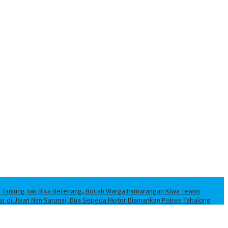
k Tanjung
Tak Bisa Berenang, Bocah Warga Pamarangan Kiwa Tewas
iar di Jalan Nan Sarunai, Dua Sepeda Motor Diamankan Polres Tabalong