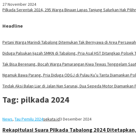
27 November 2024
Pilkada Serentak 2024, 295 Warga Binaan Lapas Tanjung Salurkan Hak Pilih
Headline
Petani Warga Marindi Tabalong Ditemukan Tak Bernyawa di Area Persawa
Diduga Palsukan Ijazah SMKN di Tabalong, Pria Asal HST Ditangkap Polsek 
Tak Bisa Berenang, Bocah Warga Pamarangan Kiwa Tewas Tenggelam Saat 
Ngamuk Bawa Parang, Pria Diduga ODGJ di Pulau Ku’u Tanta Diamankan Po
Tindak Aksi Balap Liar di Jalan Nan Sarunai, Dua Sepeda Motor Diamankan 
Tag:
pilkada 2024
News
,
Tau Pemilu 2024
sekata.id
3 Desember 2024
Rekapitulasi Suara Pilkada Tabalong 2024 Ditetapkan