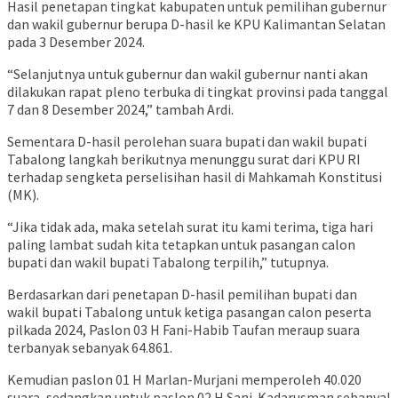
Hasil penetapan tingkat kabupaten untuk pemilihan gubernur
dan wakil gubernur berupa D-hasil ke KPU Kalimantan Selatan
pada 3 Desember 2024.
“Selanjutnya untuk gubernur dan wakil gubernur nanti akan
dilakukan rapat pleno terbuka di tingkat provinsi pada tanggal
7 dan 8 Desember 2024,” tambah Ardi.
Sementara D-hasil perolehan suara bupati dan wakil bupati
Tabalong langkah berikutnya menunggu surat dari KPU RI
terhadap sengketa perselisihan hasil di Mahkamah Konstitusi
(MK).
“Jika tidak ada, maka setelah surat itu kami terima, tiga hari
paling lambat sudah kita tetapkan untuk pasangan calon
bupati dan wakil bupati Tabalong terpilih,” tutupnya.
Berdasarkan dari penetapan D-hasil pemilihan bupati dan
wakil bupati Tabalong untuk ketiga pasangan calon peserta
pilkada 2024, Paslon 03 H Fani-Habib Taufan meraup suara
terbanyak sebanyak 64.861.
Kemudian paslon 01 H Marlan-Murjani memperoleh 40.020
suara, sedangkan untuk paslon 02 H Sani-Kadarusman sebanyal