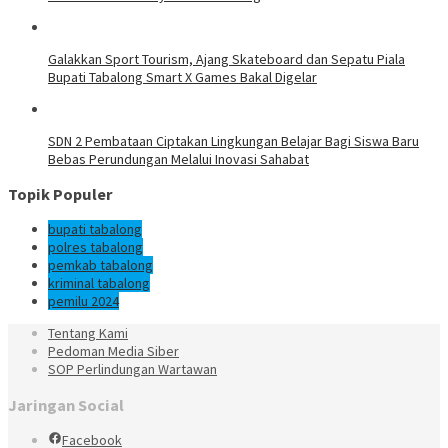
Galakkan Sport Tourism, Ajang Skateboard dan Sepatu Piala
Bupati Tabalong Smart X Games Bakal Digelar
SDN 2 Pembataan Ciptakan Lingkungan Belajar Bagi Siswa Baru
Bebas Perundungan Melalui Inovasi Sahabat
Topik Populer
bupati tabalong
polres tabalong
pemkab tabalong
kriminal tabalong
pemilu 2024
Tentang Kami
Pedoman Media Siber
SOP Perlindungan Wartawan
Jaringan Social
Facebook