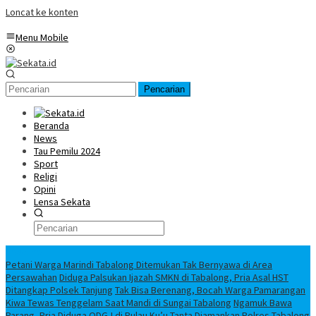
Loncat ke konten
Menu Mobile
Pencarian
Beranda
News
Tau Pemilu 2024
Sport
Religi
Opini
Lensa Sekata
Headline
Petani Warga Marindi Tabalong Ditemukan Tak Bernyawa di Area
Persawahan
Diduga Palsukan Ijazah SMKN di Tabalong, Pria Asal HST
Ditangkap Polsek Tanjung
Tak Bisa Berenang, Bocah Warga Pamarangan
Kiwa Tewas Tenggelam Saat Mandi di Sungai Tabalong
Ngamuk Bawa
Parang, Pria Diduga ODGJ di Pulau Ku’u Tanta Diamankan Polres Tabalong