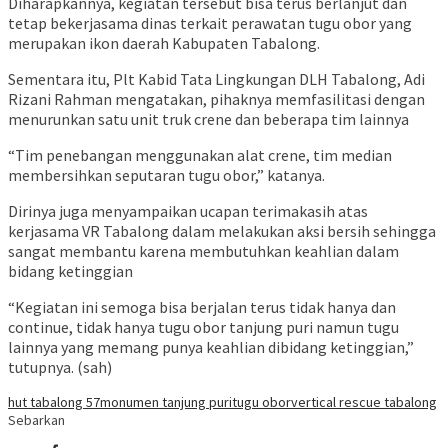
Diharapkannya, kegiatan tersebut bisa terus berlanjut dan
tetap bekerjasama dinas terkait perawatan tugu obor yang
merupakan ikon daerah Kabupaten Tabalong.
Sementara itu, Plt Kabid Tata Lingkungan DLH Tabalong, Adi
Rizani Rahman mengatakan, pihaknya memfasilitasi dengan
menurunkan satu unit truk crene dan beberapa tim lainnya
“Tim penebangan menggunakan alat crene, tim median
membersihkan seputaran tugu obor,” katanya.
Dirinya juga menyampaikan ucapan terimakasih atas
kerjasama VR Tabalong dalam melakukan aksi bersih sehingga
sangat membantu karena membutuhkan keahlian dalam
bidang ketinggian
“Kegiatan ini semoga bisa berjalan terus tidak hanya dan
continue, tidak hanya tugu obor tanjung puri namun tugu
lainnya yang memang punya keahlian dibidang ketinggian,”
tutupnya. (sah)
hut tabalong 57
monumen tanjung puri
tugu obor
vertical rescue tabalong
Sebarkan