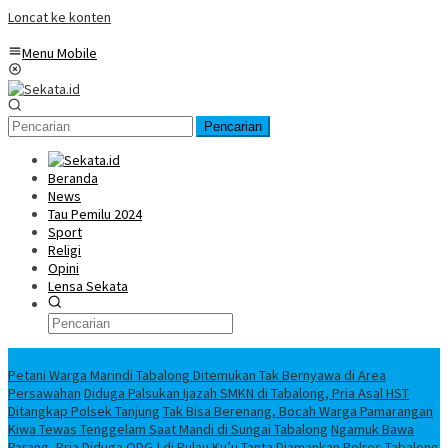
Loncat ke konten
Menu Mobile
Pencarian
Beranda
News
Tau Pemilu 2024
Sport
Religi
Opini
Lensa Sekata
Headline
Petani Warga Marindi Tabalong Ditemukan Tak Bernyawa di Area
Persawahan
Diduga Palsukan Ijazah SMKN di Tabalong, Pria Asal HST
Ditangkap Polsek Tanjung
Tak Bisa Berenang, Bocah Warga Pamarangan
Kiwa Tewas Tenggelam Saat Mandi di Sungai Tabalong
Ngamuk Bawa
Parang, Pria Diduga ODGJ di Pulau Ku’u Tanta Diamankan Polres Tabalong