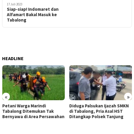
17 Juli 2023
Siap-siap! Indomaret dan
Alfamart Bakal Masuk ke
Tabalong
HEADLINE
«
»
Diduga Palsukan Ijazah SMKN
Tak Bisa Berenang, Bo
ak
di Tabalong, Pria Asal HST
Warga Pamarangan Ki
sawahan
Ditangkap Polsek Tanjung
Tewas Tenggelam Saat
di Sungai Tabalong