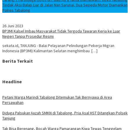
Tindak Aksi Balap Liar di Jalan Nan Sarunai, Dua Sepeda Motor Diamankan
Polres Tabalong
26 Juni 2023
BP3MI Kalsel Imbau Masyarakat Tidak Tergoda Tawaran Kerja ke Luar
Negeri Tanpa Prosedur Resmi
sekata.id, TANJUNG - Balai Pelayanan Pelindungan Pekerja Migran
Indonesia (BP3MI) Kalimantan Selatan menghimbau […]
Berita Terkait
Headline
Petani Warga Marindi Tabalong Ditemukan Tak Bernyawa di Area
Persawahan
Diduga Palsukan Ijazah SMKN di Tabalong, Pria Asal HST Ditangkap Polsek
Tanjung
Tak Bisa Berenang, Bocah Warga Pamarangan Kiwa Tewas Tenggelam