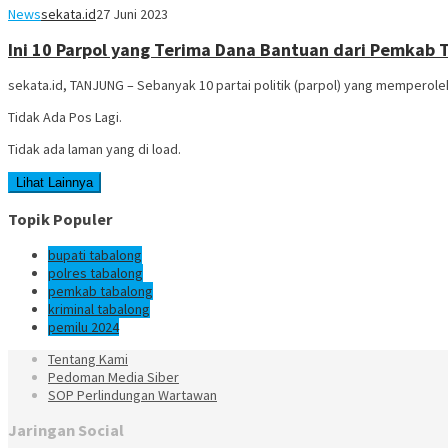
News
sekata.id
27 Juni 2023
Ini 10 Parpol yang Terima Dana Bantuan dari Pemkab 
sekata.id, TANJUNG – Sebanyak 10 partai politik (parpol) yang memperoleh 
Tidak Ada Pos Lagi.
Tidak ada laman yang di load.
Lihat Lainnya
Topik Populer
bupati tabalong
polres tabalong
pemkab tabalong
kriminal tabalong
pemilu 2024
Tentang Kami
Pedoman Media Siber
SOP Perlindungan Wartawan
Jaringan Social