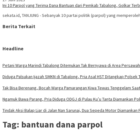
Ini 10 Parpol yang Terima Dana Bantuan dari Pemkab Tabalong, Golkar Ter
sekata.id, TANJUNG - Sebanyak 10 partai politik (parpol) yang memperoleh
Berita Terkait
Headline
Petani Warga Marindi Tabalong Ditemukan Tak Bernyawa di Area Persawa
Diduga Palsukan Ijazah SMKN di Tabalong, Pria Asal HST Ditangkap Polsek 
Tak Bisa Berenang, Bocah Warga Pamarangan Kiwa Tewas Tenggelam Saat 
Ngamuk Bawa Parang, Pria Diduga ODGJ di Pulau Ku’u Tanta Diamankan Po
Tindak Aksi Balap Liar di Jalan Nan Sarunai, Dua Sepeda Motor Diamankan 
Tag:
bantuan dana parpol