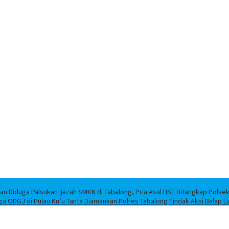
han
Diduga Palsukan Ijazah SMKN di Tabalong, Pria Asal HST Ditangkap Polse
ga ODGJ di Pulau Ku’u Tanta Diamankan Polres Tabalong
Tindak Aksi Balap L