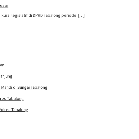
besar
 kursi legislatif di DPRD Tabalong periode […]
han
Tanjung
Mandi di Sungai Tabalong
lres Tabalong
Polres Tabalong