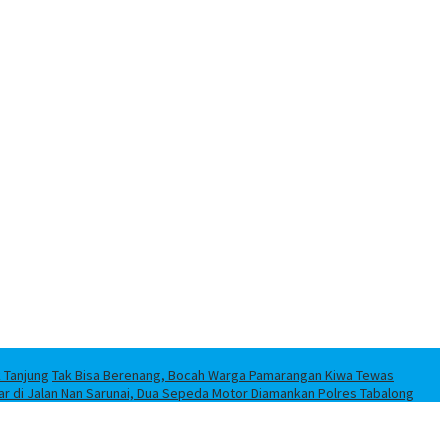
k Tanjung
Tak Bisa Berenang, Bocah Warga Pamarangan Kiwa Tewas
iar di Jalan Nan Sarunai, Dua Sepeda Motor Diamankan Polres Tabalong