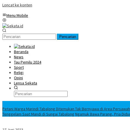
Loncat ke konten
Menu Mobile
Pencarian
Beranda
News
Tau Pemilu 2024
Sport
Religi
Opini
Lensa Sekata
Headline
Petani Warga Marindi Tabalong Ditemukan Tak Bernyawa di Area Persawa
Tenggelam Saat Mandi di Sungai Tabalong
Ngamuk Bawa Parang, Pria Didu
27 Juni 2023