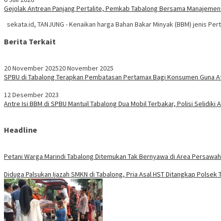
Gejolak Antrean Panjang Pertalite, Pemkab Tabalong Bersama Manajeme
sekata.id, TANJUNG - Kenaikan harga Bahan Bakar Minyak (BBM) jenis Pe
Berita Terkait
20 November 2025
20 November 2025
SPBU di Tabalong Terapkan Pembatasan Pertamax Bagi Konsumen Guna At
12 Desember 2023
Antre Isi BBM di SPBU Mantuil Tabalong Dua Mobil Terbakar, Polisi Selidiki A
Headline
Petani Warga Marindi Tabalong Ditemukan Tak Bernyawa di Area Persawa
Diduga Palsukan Ijazah SMKN di Tabalong, Pria Asal HST Ditangkap Polsek 