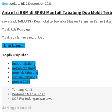
News
sekata.id
12 Desember 2023
Antre Isi BBM di SPBU Mantuil Tabalong Dua Mobil Terbak
sekata.id, TANJUNG – Dua mobil terbakar di Stasiun Pengisian Bahan Baka
Tidak Ada Pos Lagi.
Tidak ada laman yang di load.
Lihat Lainnya
Topik Populer
bupati tabalong
polres tabalong
pemkab tabalong
kriminal tabalong
pemilu 2024
Tentang Kami
Pedoman Media Siber
SOP Perlindungan Wartawan
Jaringan Social