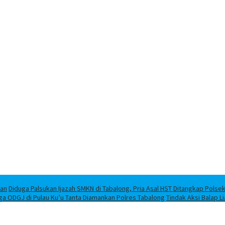
han
Diduga Palsukan Ijazah SMKN di Tabalong, Pria Asal HST Ditangkap Polse
ga ODGJ di Pulau Ku’u Tanta Diamankan Polres Tabalong
Tindak Aksi Balap L