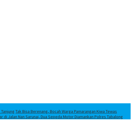
k Tanjung
Tak Bisa Berenang, Bocah Warga Pamarangan Kiwa Tewas
iar di Jalan Nan Sarunai, Dua Sepeda Motor Diamankan Polres Tabalong