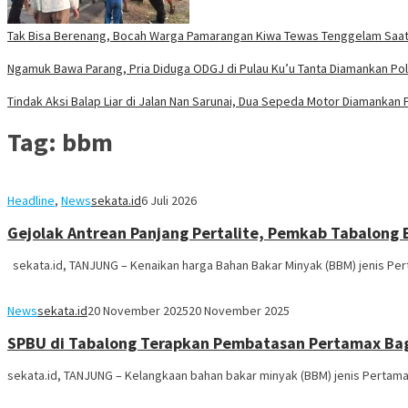
Tak Bisa Berenang, Bocah Warga Pamarangan Kiwa Tewas Tenggelam Saat 
Ngamuk Bawa Parang, Pria Diduga ODGJ di Pulau Ku’u Tanta Diamankan Po
Tindak Aksi Balap Liar di Jalan Nan Sarunai, Dua Sepeda Motor Diamankan 
Tag:
bbm
Headline
,
News
sekata.id
6 Juli 2026
Gejolak Antrean Panjang Pertalite, Pemkab Tabalon
sekata.id, TANJUNG – Kenaikan harga Bahan Bakar Minyak (BBM) jenis Pe
News
sekata.id
20 November 2025
20 November 2025
SPBU di Tabalong Terapkan Pembatasan Pertamax Bag
sekata.id, TANJUNG – Kelangkaan bahan bakar minyak (BBM) jenis Pertamax