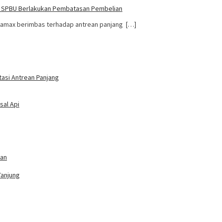
n SPBU Berlakukan Pembatasan Pembelian
rtamax berimbas terhadap antrean panjang […]
asi Antrean Panjang
sal Api
han
Tanjung