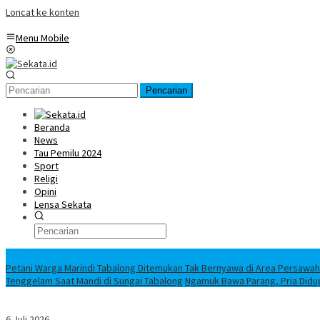
Loncat ke konten
Menu Mobile
Pencarian
Beranda
News
Tau Pemilu 2024
Sport
Religi
Opini
Lensa Sekata
Headline
Petani Warga Marindi Tabalong Ditemukan Tak Bernyawa di Area Persawa
Tenggelam Saat Mandi di Sungai Tabalong
Ngamuk Bawa Parang, Pria Didu
6 Juli 2026