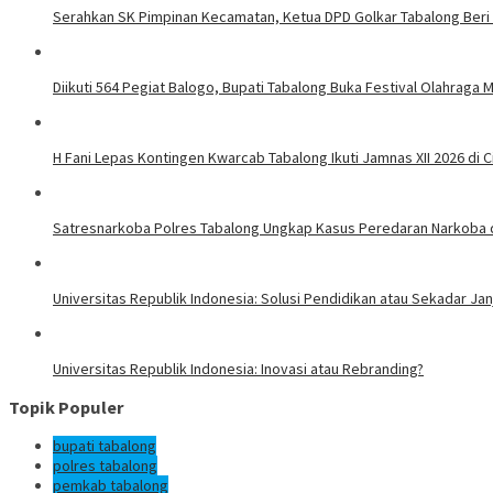
Serahkan SK Pimpinan Kecamatan, Ketua DPD Golkar Tabalong Beri
Diikuti 564 Pegiat Balogo, Bupati Tabalong Buka Festival Olahraga 
H Fani Lepas Kontingen Kwarcab Tabalong Ikuti Jamnas XII 2026 di 
Satresnarkoba Polres Tabalong Ungkap Kasus Peredaran Narkoba d
Universitas Republik Indonesia: Solusi Pendidikan atau Sekadar Janj
Universitas Republik Indonesia: Inovasi atau Rebranding?
Topik Populer
bupati tabalong
polres tabalong
pemkab tabalong