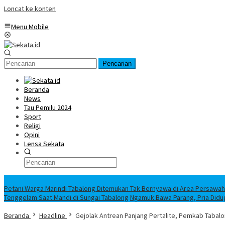
Loncat ke konten
Menu Mobile
Pencarian
Beranda
News
Tau Pemilu 2024
Sport
Religi
Opini
Lensa Sekata
Headline
Petani Warga Marindi Tabalong Ditemukan Tak Bernyawa di Area Persawa
Tenggelam Saat Mandi di Sungai Tabalong
Ngamuk Bawa Parang, Pria Didu
Beranda
Headline
Gejolak Antrean Panjang Pertalite, Pemkab Tab