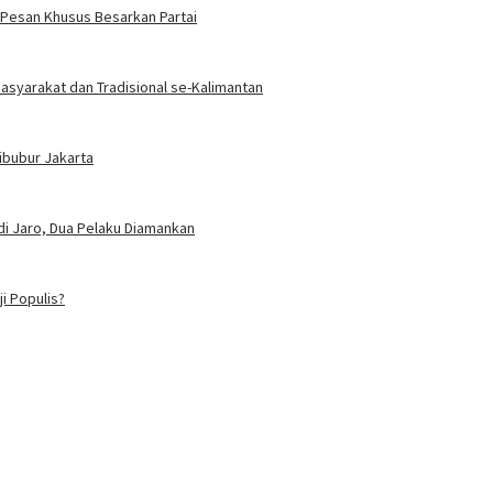
 Pesan Khusus Besarkan Partai
Masyarakat dan Tradisional se-Kalimantan
Cibubur Jakarta
i Jaro, Dua Pelaku Diamankan
i Populis?