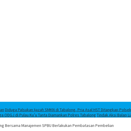
han
Diduga Palsukan Ijazah SMKN di Tabalong, Pria Asal HST Ditangkap Polse
ga ODGJ di Pulau Ku’u Tanta Diamankan Polres Tabalong
Tindak Aksi Balap L
along Bersama Manajemen SPBU Berlakukan Pembatasan Pembelian