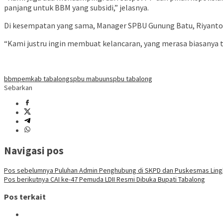
panjang untuk BBM yang subsidi,” jelasnya.
Di kesempatan yang sama, Manager SPBU Gunung Batu, Riyanto
“Kami justru ingin membuat kelancaran, yang merasa biasanya t
bbm
pemkab tabalong
spbu mabuun
spbu tabalong
Sebarkan
Navigasi pos
Pos sebelumnya
Puluhan Admin Penghubung di SKPD dan Puskesmas Ling
Pos berikutnya
CAI ke-47 Pemuda LDII Resmi Dibuka Bupati Tabalong
Pos terkait