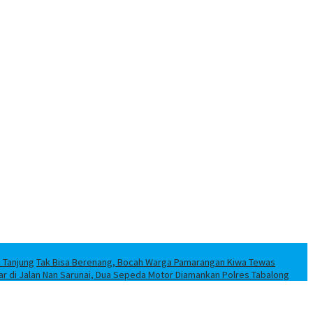
k Tanjung
Tak Bisa Berenang, Bocah Warga Pamarangan Kiwa Tewas
iar di Jalan Nan Sarunai, Dua Sepeda Motor Diamankan Polres Tabalong