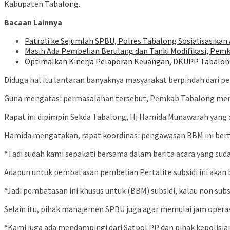
Kabupaten Tabalong.
Bacaan Lainnya
Patroli ke Sejumlah SPBU, Polres Tabalong Sosialisasik
Masih Ada Pembelian Berulang dan Tanki Modifikasi, Pemk
Optimalkan Kinerja Pelaporan Keuangan, DKUPP Tabalong P
Diduga hal itu lantaran banyaknya masyarakat berpindah dari pe
Guna mengatasi permasalahan tersebut, Pemkab Tabalong mengg
Rapat ini dipimpin Sekda Tabalong, Hj Hamida Munawarah yang d
Hamida mengatakan, rapat koordinasi pengawasan BBM ini bertuju
“Tadi sudah kami sepakati bersama dalam berita acara yang su
Adapun untuk pembatasan pembelian Pertalite subsidi ini akan be
“Jadi pembatasan ini khusus untuk (BBM) subsidi, kalau non subsi
Selain itu, pihak manajemen SPBU juga agar memulai jam operas
“Kami juga ada mendampingi dari Satpol PP dan pihak kepolisian