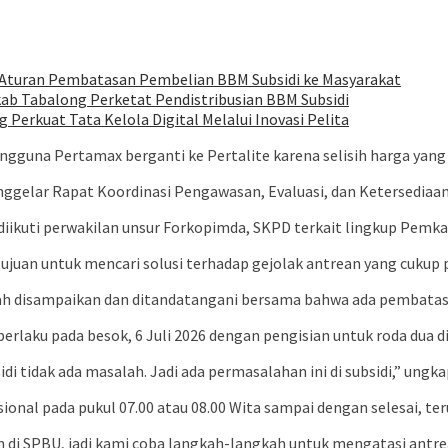
an Aturan Pembatasan Pembelian BBM Subsidi ke Masyarakat
ab Tabalong Perketat Pendistribusian BBM Subsidi
erkuat Tata Kelola Digital Melalui Inovasi Pelita
ngguna Pertamax berganti ke Pertalite karena selisih harga yang 
elar Rapat Koordinasi Pengawasan, Evaluasi, dan Ketersediaan 
iikuti perwakilan unsur Forkopimda, SKPD terkait lingkup Pemka
an untuk mencari solusi terhadap gejolak antrean yang cukup pan
dah disampaikan dan ditandatangani bersama bahwa ada pembatasan
rlaku pada besok, 6 Juli 2026 dengan pengisian untuk roda dua dib
di tidak ada masalah. Jadi ada permasalahan ini di subsidi,” ungk
ional pada pukul 07.00 atau 08.00 Wita sampai dengan selesai, t
 di SPBU, jadi kami coba langkah-langkah untuk mengatasi antrean