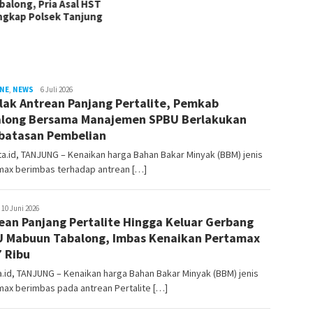
 Pria Asal HST
Diduga ODGJ 
Polsek Tanjung
Tanta Diaman
Tabalong
INE
,
NEWS
sekata.id
6 Juli 2026
lak Antrean Panjang Pertalite, Pemkab
long Bersama Manajemen SPBU Berlakukan
atasan Pembelian
.id, TANJUNG – Kenaikan harga Bahan Bakar Minyak (BBM) jenis
max berimbas terhadap antrean […]
ekata.id
10 Juni 2026
ean Panjang Pertalite Hingga Keluar Gerbang
 Mabuun Tabalong, Imbas Kenaikan Pertamax
 Ribu
.id, TANJUNG – Kenaikan harga Bahan Bakar Minyak (BBM) jenis
ax berimbas pada antrean Pertalite […]