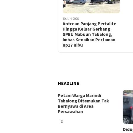
10 Juni 2026
Antrean Panjang Pertalite
Hingga Keluar Gerbang
SPBU Mabuun Tabalong,
Imbas Kenaikan Pertamax
Rp17 Ribu
HEADLINE
Petani Warga Marindi
Tabalong Ditemukan Tak
Bernyawa di Area
Persawahan
«
i Balap Liar di
Diduga Pals