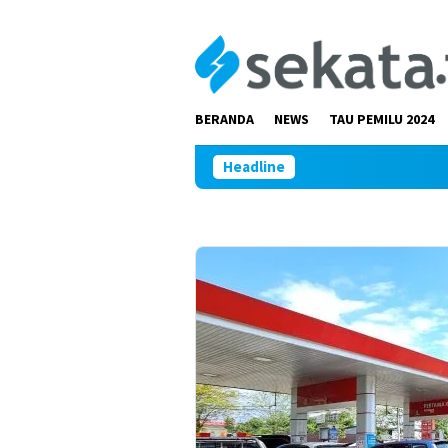
Loncat
ke
konten
BERANDA
NEWS
TAU PEMILU 2024
Headline