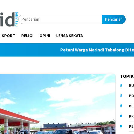
Pencarian
SPORT
RELIGI
OPINI
LENSA SEKATA
Petani Warga Marindi Tabalong Ditemukan T
TOPIK
BU
PO
PE
KR
PE