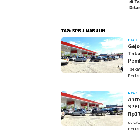
Sarunai, Dua
di Tabalong,
otor Diamankan
Ditangkap 
balong
TAG:
SPBU MABUUN
HEADL
Gejo
Taba
Pemb
sekata
Perta
NEWS
s
Antr
SPBU
Rp17
sekata
Pertam