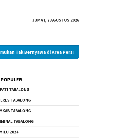
JUMAT, 7 AGUSTUS 2026
ak Bernyawa di Area Persawahan
Diduga Palsukan Ijazah 
 POPULER
PATI TABALONG
LRES TABALONG
MKAB TABALONG
IMINAL TABALONG
MILU 2024