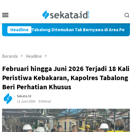
Loncat
ke
Menu
konten
Mobile
a Marindi Tabalong Ditemukan Tak Bernyawa di Area Persawahan
Headline
Beranda
Headline
Februari hingga Juni 2026 Terjadi 18 Kali
Peristiwa Kebakaran, Kapolres Tabalong
Beri Perhatian Khusus
Sekata.id
11 Juni 2026
0 Dilihat