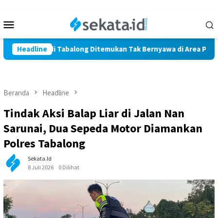
Loncat
ke
Menu
konten
Mobile
rga Marindi Tabalong Ditemukan Tak Bernyawa di Area Persawah
Headline
Beranda
Headline
Tindak Aksi Balap Liar di Jalan Nan
Sarunai, Dua Sepeda Motor Diamankan
Polres Tabalong
Sekata.id
8 Juli 2026
0 Dilihat