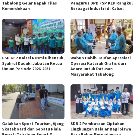
Tabalong Gelar Napak Tilas
Pengurus DPD FSP KEP Rangkul
Kemerdekaan
Berbagai Industri di Kalsel
FSP KEP Kalsel Resmi Dibentuk,
Wabup Habib Taufan Apresiasi
Syahrul Duduki Jabatan Ketua
Operasi Katarak Gratis dari
Umum Periode 2026-2031
Adaro untuk Ratusan
Masyarakat Tabalong
Galakkan Sport Tourism, Ajang
SDN 2 Pembataan Ciptakan
Skateboard dan Sepatu Piala
Lingkungan Belajar Bagi Siswa
Bupati Tabalong Smart X
Baru Bebas Perundungan