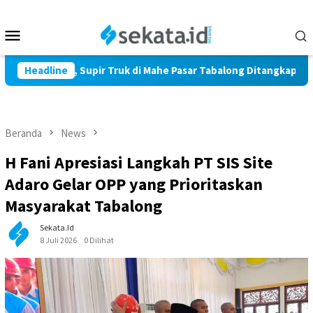
Loncat
ke
Menu
konten
Mobile
 Ton Sawit, Supir Truk di Mahe Pasar Tabalong Ditangkap Polisi
Headline
Beranda
News
H Fani Apresiasi Langkah PT SIS Site
Adaro Gelar OPP yang Prioritaskan
Masyarakat Tabalong
Sekata.id
8 Juli 2026
0 Dilihat