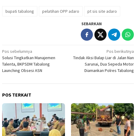
bupati tabalong
pelatihan OPP adaro
pt sis site adaro
SEBARKAN
Navigasi
Pos sebelumnya
Pos berikutnya
Solusi Tingkatkan Manajemen
Tindak Aksi Balap Liar di Jalan Nan
pos
Talenta, BKPSDM Tabalong
Sarunai, Dua Sepeda Motor
Launching Obsesi ASN
Diamankan Polres Tabalong
POS TERKAIT